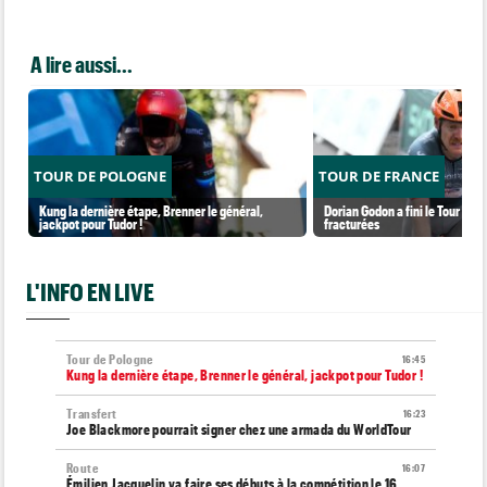
A lire aussi...
TOUR DE POLOGNE
TOUR DE FRANCE
Kung la dernière étape, Brenner le général,
Dorian Godon a fini le Tour ave
jackpot pour Tudor !
fracturées
L'INFO EN LIVE
Tour de Pologne
16:45
Kung la dernière étape, Brenner le général, jackpot pour Tudor !
Transfert
16:23
Joe Blackmore pourrait signer chez une armada du WorldTour
Route
16:07
Émilien Jacquelin va faire ses débuts à la compétition le 16