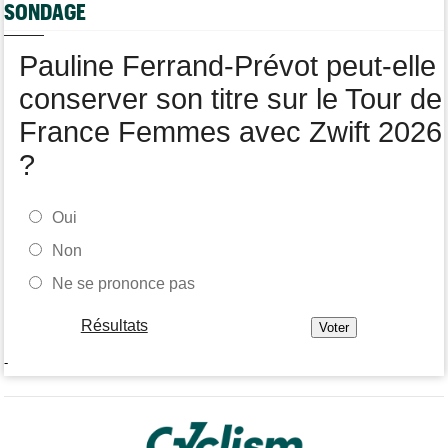
Tour de France Femmes
11:13
SONDAGE
La FDJ-SUEZ assume sa stratégie : "C'est ça, le cyclisme"
Pauline Ferrand-Prévot peut-elle
conserver son titre sur le Tour de
France Femmes avec Zwift 2026
?
Oui
Non
Ne se prononce pas
Résultats
-