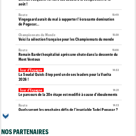
août !
Route
15:49
Vingegaard aurait du mal à supporter l'écrasante domination
de Pogacar...
Championnats du Monde
15:30
Voici la sélection française pour les Championnats du monde
Route
15:08
Romain Bardet hospitalisé après une chute dans la descente du
Mont Ventoux
Tour d'Espagne
14:53
La Soudal Quick-Step perd un de ses leaders pour la Vuelta
2026 !
Tour d'Espagne
14:31
Le parcours de la 20e étape est modifié à cause d'éboulements
Route
14:13
Quels seront les prochains défis de l'insatiable Tadej Pogacar ?
Tour de France Femmes
13:55
Tadej Pogacar joue les supporters pour Urska Zigart
NOS PARTENAIRES
Tour de Pologne
13:22