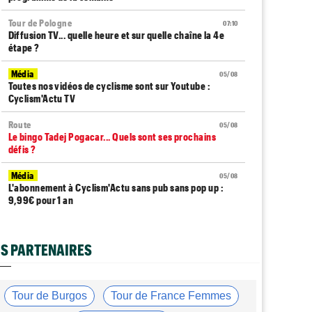
Tour de Pologne
07:10
Diffusion TV... quelle heure et sur quelle chaîne la 4e
étape ?
Média
05/08
Toutes nos vidéos de cyclisme sont sur Youtube :
Cyclism'Actu TV
Route
05/08
Le bingo Tadej Pogacar... Quels sont ses prochains
défis ?
Média
05/08
L'abonnement à Cyclism'Actu sans pub sans pop up :
9,99€ pour 1 an
Route
05/08
Trine Vingegaard : "L'entraînement, ça ne devrait pas
S PARTENAIRES
être une corvée..."
Média
05/08
Cyclism’Actu recrute des rédacteurs… si ça vous
Tour de Burgos
Tour de France Femmes
intéresse, c'est ici !