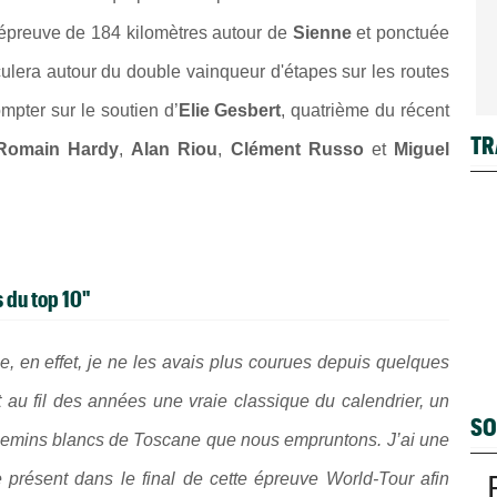
 épreuve de 184 kilomètres autour de
Sienne
et ponctuée
iculera autour du double vainqueur d'étapes sur les routes
ompter sur le soutien d’
Elie Gesbert
, quatrième du récent
TR
Romain Hardy
,
Alan Riou
,
Clément Russo
et
Miguel
 du top 10"
e, en effet, je ne les avais plus courues depuis quelques
 au fil des années une vraie classique du calendrier, un
SO
hemins blancs de Toscane que nous empruntons. J’ai une
 présent dans le final de cette épreuve World-Tour afin