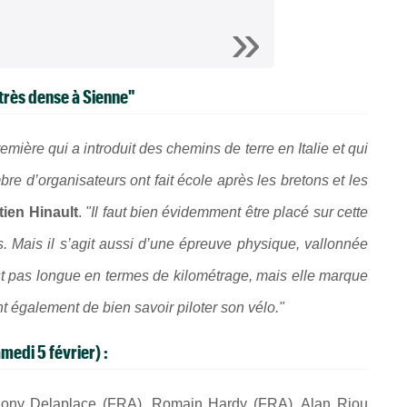
très dense à Sienne"
mière qui a introduit des chemins de terre en Italie et qui
re d’organisateurs ont fait école après les bretons et les
ien Hinault
.
"Il faut bien évidemment être placé sur cette
. Mais il s’agit aussi d’une épreuve physique, vallonnée
st pas longue en termes de kilométrage, mais elle marque
nt également de bien savoir piloter son vélo."
edi 5 février) :
thony Delaplace (FRA), Romain Hardy (FRA), Alan Riou