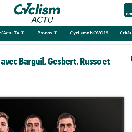
CO
►
►
m'Actu TV
Pronos
Cyclisme NOVO19
Crité
avec Barguil, Gesbert, Russo et