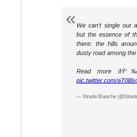
We can’t single out a
but the essence of 
there: the hills arou
dusty road among the 
Read more ð
pic.twitter.com/aT0lB
— Strade Bianche (@Strad