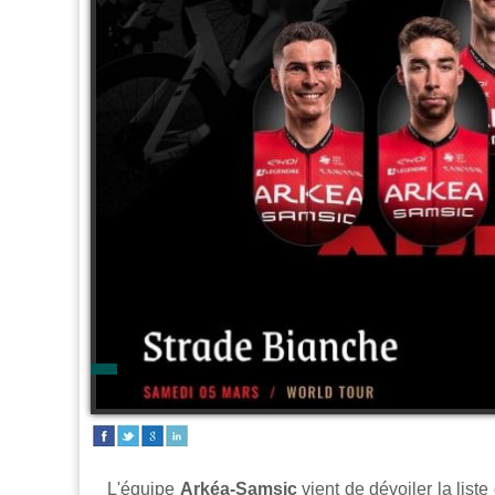
L'équipe
Arkéa-Samsic
vient de dévoiler la list