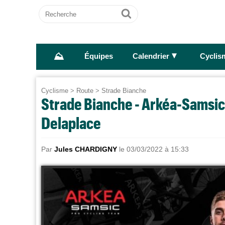
Recherche
Ok
⛰
►
Équipes
Calendrier
Cyclis
Cyclisme
>
Route
>
Strade Bianche
Strade Bianche - Arkéa-Samsic 
Delaplace
Par
Jules CHARDIGNY
le 03/03/2022 à 15:33