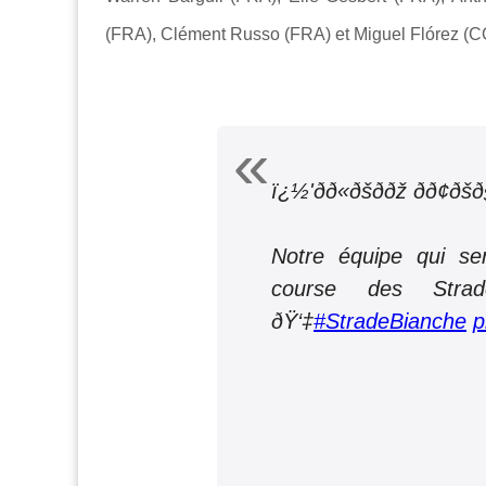
(FRA), Clément Russo (FRA) et Miguel Flórez (C
ï¿½'ð­ð«ðšððž ðð
Notre équipe qui se
course des Stra
ðŸ‘‡
#StradeBianche
p