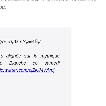
OL).
¢ðšð§ðœð¡ðž ðŸ‡®ðŸ‡¹
ra alignée sur la mythique
de Bianche ce samedi
ic.twitter.com/cjZlUMWVpj