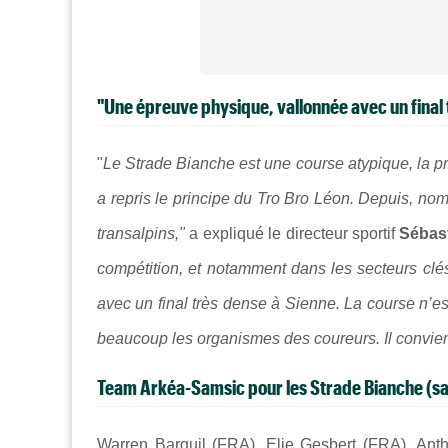
"Une épreuve physique, vallonnée avec un final 
"
Le Strade Bianche est une course atypique, la pre
a repris le principe du Tro Bro Léon. Depuis, nomb
transalpins,"
a expliqué le directeur sportif
Sébast
compétition, et notamment dans les secteurs clés
avec un final très dense à Sienne. La course n’e
beaucoup les organismes des coureurs.
Il convie
Team Arkéa-Samsic pour les Strade Bianche (sam
Warren Barguil (FRA), Elie Gesbert (FRA), An