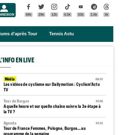
Menu
Facebook
Twitter
Instagram
Tik Tok
Youtube
Dailymotion
Threads
NNEXION
89k
29k
12k
6.5k
53k
1.5k
3k
riums d'après Tour
Tennis Actu
L'INFO EN LIVE
Média
08:25
Les vidéos de cyclisme sur Dailymotion : Cyclism'Actu
TV
Tour de Burgos
07:56
A quelle heure et sur quelle chaîne suivre la 3e étape à
la TV ?
Agenda
07:33
Tour de France Femmes, Pologne, Burgos… au
programme de la semaine