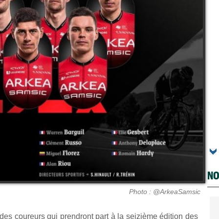
NO
Photo : @ArkeaSamsic
e des coureurs qui prendront part à la seizième édition des