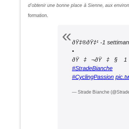
d’obtenir u
n
e bonne place à Sienne, aux environ
formation.
ðŸ‡®ðŸ‡¹ -1 settimana
•
ðŸ‡¬ðŸ‡§ 1 we
#StradeBianche
#CyclingPassion
pic.
— Strade Bianche (@Strad