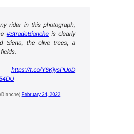
ny rider in this photograph,
the
#StradeBianche
is clearly
nd Siena, the olive trees, a
fields.
Ÿ‘‰
https://t.co/Y6KjysPUoD
v54DU
eBianche)
February 24, 2022