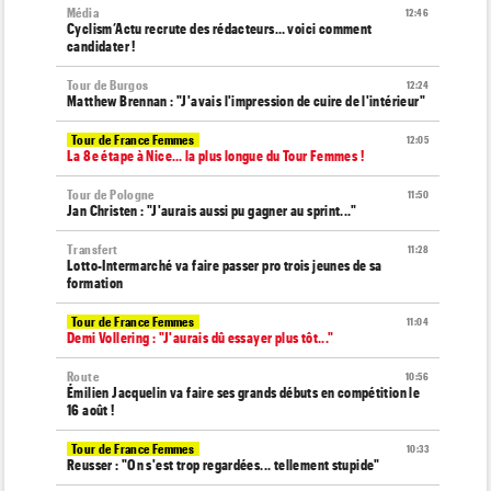
Média
12:46
Cyclism’Actu recrute des rédacteurs… voici comment
candidater !
Tour de Burgos
12:24
Matthew Brennan : "J'avais l'impression de cuire de l'intérieur"
Tour de France Femmes
12:05
La 8e étape à Nice… la plus longue du Tour Femmes !
Tour de Pologne
11:50
Jan Christen : "J'aurais aussi pu gagner au sprint..."
Transfert
11:28
Lotto-Intermarché va faire passer pro trois jeunes de sa
formation
Tour de France Femmes
11:04
Demi Vollering : "J'aurais dû essayer plus tôt..."
Route
10:56
Émilien Jacquelin va faire ses grands débuts en compétition le
16 août !
Tour de France Femmes
10:33
Reusser : "On s'est trop regardées... tellement stupide"