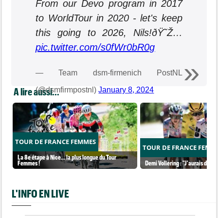
From our Devo program in 2017
to WorldTour in 2020 - let's keep
this going to 2026, Nils!ðŸ˜Ž…
pic.twitter.com/s0fWr0bR0g
— Team dsm-firmenich PostNL
A lire aussi...
(@dsmfirmpostnl)
January 8, 2024
TOUR DE FRANCE FEMMES
TOUR DE FRANCE FEMM
La 8e étape à Nice… la plus longue du Tour
Femmes !
Demi Vollering : "J'aurais dû ess
L'INFO EN LIVE