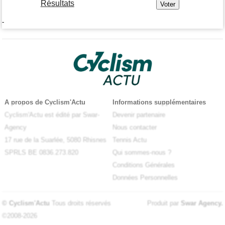
Résultats
-
A propos de Cyclism'Actu
Informations supplémentaires
Cyclism'Actu est édité par Swar-
Devenir partenaire
Agency
Nous contacter
17 rue de la Suarlée, 5080 Rhisnes
Tennis Actu
SPRLS BE 0836.273.820
Qui sommes-nous ?
Conditions Générales
Données Personnelles
© Cyclism'Actu
Tous droits réservés
Produit par
Swar Agency
.
©2008-2026