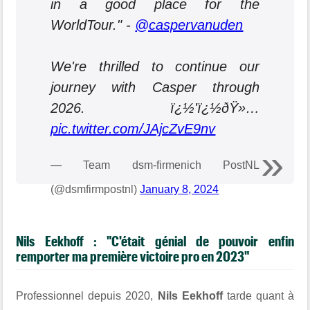
in a good place for the
WorldTour." -
@caspervanuden
We're thrilled to continue our
journey with Casper through
2026. ï¿½'ï¿½ðŸ»…
pic.twitter.com/JAjcZvE9nv
— Team dsm-firmenich PostNL
(@dsmfirmpostnl)
January 8, 2024
Nils Eekhoff : "C'était génial de pouvoir enfin
remporter ma première victoire pro en 2023"
Professionnel depuis 2020,
Nils Eekhoff
tarde quant à