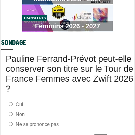
Jakobsen y croit encore : "J'ai de la ressource..."
Tour d'Espagne
07:00
Le parcours de la 20e étape modifié en raison d'éboulements
TRANSFERTS
Féminins 2026 - 2027
Tour de Burgos
07:00
A quelle heure et sur quelle chaîne suivre la 5e étape à la TV ?
SONDAGE
Route
07/08
Quels seront les prochains défis du Slovène Tadej Pogacar ?
Pauline Ferrand-Prévot peut-elle
conserver son titre sur le Tour de
France Femmes avec Zwift 2026
?
Oui
Non
Ne se prononce pas