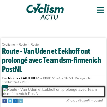
≡
Cyclisme
>
Route
>
Route
Route - Van Uden et Eekhoff ont
prolongé avec Team dsm-firmenich
PostNL
Par
Nicolas GAUTHIER
le 08/01/2024 à 16:59.
Mis à jour le
13/01/2024 à 21:16.
Photo : @dsmfirmpostnl