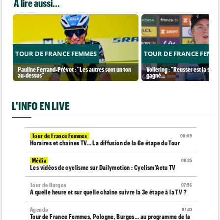
A lire aussi...
TOUR DE FRANCE FEMMES
TOUR DE FRANCE FEMM
Pauline Ferrand-Prévot : "Les autres sont un ton
Vollering : "Reusser est la seul
au-dessus"
gagné..."
L'INFO EN LIVE
Tour de France Femmes
08:49
Horaires et chaînes TV… La diffusion de la 6e étape du Tour
Média
08:25
Les vidéos de cyclisme sur Dailymotion : Cyclism'Actu TV
Tour de Burgos
07:56
A quelle heure et sur quelle chaîne suivre la 3e étape à la TV ?
Agenda
07:33
Tour de France Femmes, Pologne, Burgos… au programme de la