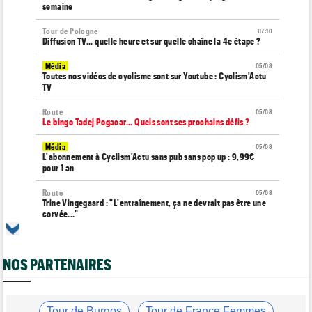
semaine
Tour de Pologne
07:10
Diffusion TV... quelle heure et sur quelle chaîne la 4e étape ?
Média
05/08
Toutes nos vidéos de cyclisme sont sur Youtube : Cyclism'Actu
TV
Route
05/08
Le bingo Tadej Pogacar... Quels sont ses prochains défis ?
Média
05/08
L'abonnement à Cyclism'Actu sans pub sans pop up : 9,99€
pour 1 an
Route
05/08
Trine Vingegaard : "L'entraînement, ça ne devrait pas être une
corvée..."
Média
05/08
Cyclism’Actu recrute des rédacteurs… si ça vous intéresse,
c'est ici !
NOS PARTENAIRES
Tour de France Femmes
05/08
Pauline Ferrand-Prévot : "Les autres sont un ton au-dessus"
Tour de Burgos
Tour de France Femmes