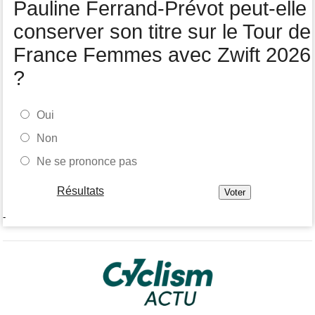
Pauline Ferrand-Prévot peut-elle
Tour de France Femmes
05/08
Demi Vollering la 5e étape ! Ferrand-Prévot perd tout
conserver son titre sur le Tour de
France Femmes avec Zwift 2026
?
Oui
Non
Ne se prononce pas
Résultats
-