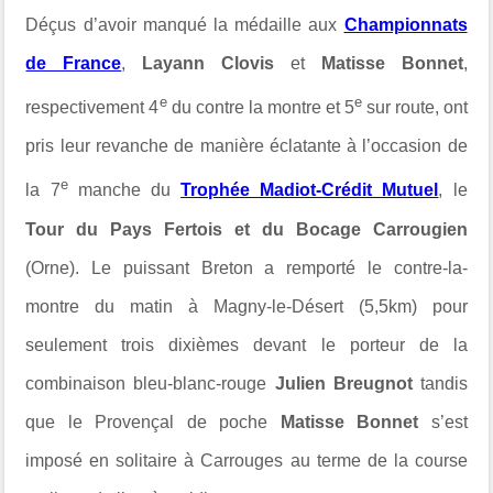
Déçus d’avoir manqué la médaille aux
Championnats
de France
,
Layann Clovis
et
Matisse Bonnet
,
e
e
respectivement 4
du contre la montre et 5
sur route, ont
pris leur revanche de manière éclatante à l’occasion de
e
la 7
manche du
Trophée Madiot-Crédit Mutuel
, le
Tour du Pays Fertois et du Bocage Carrougien
(Orne). Le puissant Breton a remporté le contre-la-
montre du matin à Magny-le-Désert (5,5km) pour
seulement trois dixièmes devant le porteur de la
combinaison bleu-blanc-rouge
Julien Breugnot
tandis
que le Provençal de poche
Matisse Bonnet
s’est
imposé en solitaire à Carrouges au terme de la course