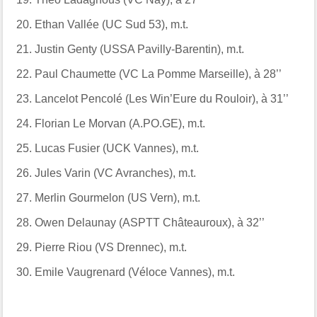
20.
Ethan Vallée (UC Sud 53), m.t.
21.
Justin Genty (USSA Pavilly-Barentin), m.t.
22.
Paul Chaumette (VC La Pomme Marseille), à 28’’
23.
Lancelot Pencolé (Les Win’Eure du Rouloir), à 31’’
24.
Florian Le Morvan (A.PO.GE), m.t.
25.
Lucas Fusier (UCK Vannes), m.t.
26.
Jules Varin (VC Avranches), m.t.
27.
Merlin Gourmelon (US Vern), m.t.
28.
Owen Delaunay (ASPTT Châteauroux), à 32’’
29.
Pierre Riou (VS Drennec), m.t.
30.
Emile Vaugrenard (Véloce Vannes), m.t.