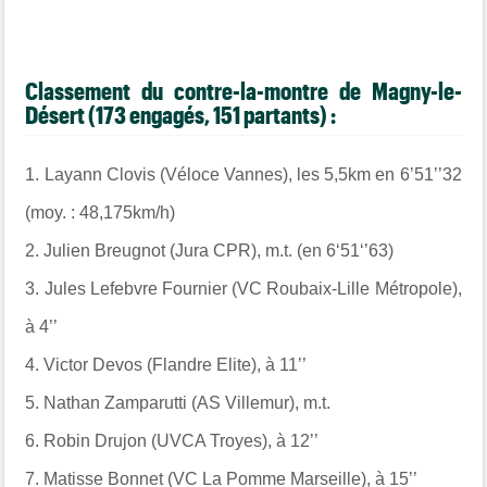
Classement du contre-la-montre de Magny-le-
Désert (173 engagés, 151 partants) :
1.
Layann Clovis (Véloce Vannes), les 5,5km en 6’51’’32
(moy. : 48,175km/h)
2.
Julien Breugnot (Jura CPR), m.t. (en 6‘51‘’63)
3.
Jules Lefebvre Fournier (VC Roubaix-Lille Métropole),
à 4’’
4.
Victor Devos (Flandre Elite), à 11’’
5.
Nathan Zamparutti (AS Villemur), m.t.
6.
Robin Drujon (UVCA Troyes), à 12’’
7.
Matisse Bonnet (VC La Pomme Marseille), à 15’’