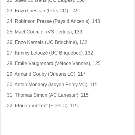
22.
Jules Bonsans (CC Etupes), 150
23.
Enzo Crestian (Gers CD), 145
24.
Robinson Presse (Pays d’Ancenis), 143
25.
Maël Courcier (VS Fertois), 139
26.
Enzo Kerneis (UC Briochine), 132
27.
Kimmy Letouzé (UC Briquebec), 132
28.
Emile Vaugrenard (Véloce Vannes), 125
29.
Armand Gouby (Orléans LC), 117
30.
Anton Mondory (Moyon Percy VC), 115
31.
Thomas Simon (AC Lanester), 115
32.
Elouan Vincent (Flers C), 115