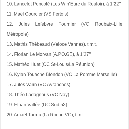
10.
Lancelot Pencolé (Les Win’Eure du Rouloir), à 1’22’’
11.
Maël Courcier (VS Fertois)
12.
Jules Lefebvre Fournier (VC Roubaix-Lille
Métropole)
13.
Mathis Thébeaud (Véloce Vannes), t.m.t.
14.
Florian Le Morvan (A.PO.GE), à 1’27’’
15.
Mathéo Huet (CC St-Louis/La Réunion)
16.
Kylan Touache Blondon (VC La Pomme Marseille)
17.
Jules Varin (VC Avranches)
18.
Théo Ladagnous (VC Nay)
19.
Ethan Vallée (UC Sud 53)
20.
Amaël Tarrou (La Roche VC), t.m.t.