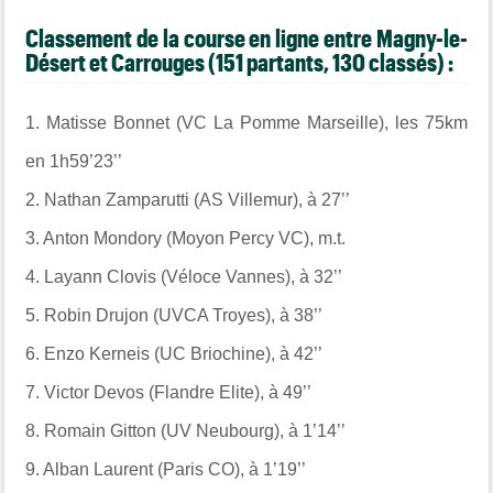
Classement de la course en ligne entre Magny-le-
Désert et Carrouges (151 partants, 130 classés) :
1.
Matisse Bonnet (VC La Pomme Marseille), les 75km
en 1h59’23’’
2.
Nathan Zamparutti (AS Villemur), à 27’’
3.
Anton Mondory (Moyon Percy VC), m.t.
4.
Layann Clovis (Véloce Vannes), à 32’’
5.
Robin Drujon (UVCA Troyes), à 38’’
6.
Enzo Kerneis (UC Briochine), à 42’’
7.
Victor Devos (Flandre Elite), à 49’’
8.
Romain Gitton (UV Neubourg), à 1’14’’
9.
Alban Laurent (Paris CO), à 1’19’’