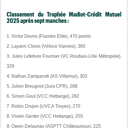
Classement du Trophée Madiot-Crédit Mutuel
2025 après sept manches :
1.
Victor Devos (Flandre Elite), 470 points
2.
Layann Clovis (Véloce Vannes), 365
3.
Jules Lefebvre Fournier (VC Roubaix-Lille Métropole),
329
4.
Nathan Zamparutti (AS Villemur), 302
5.
Julien Breugnot (Jura CPR), 288
6.
Simon Gout (VCC Hettange), 282
7.
Robin Drujon (UVCA Troyes), 270
8.
Vivien Genter (VCC Hettange), 255
9.
Owen Delaunay (ASPTT Châteauroux), 225