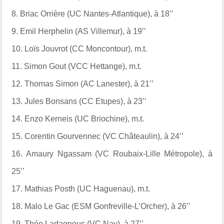
8.
Briac Orrière (UC Nantes-Atlantique), à 18’’
9.
Emil Herphelin (AS Villemur), à 19’’
10.
Loïs Jouvrot (CC Moncontour), m.t.
11.
Simon Gout (VCC Hettange), m.t.
12.
Thomas Simon (AC Lanester), à 21’’
13.
Jules Bonsans (CC Etupes), à 23’’
14.
Enzo Kerneis (UC Briochine), m.t.
15.
Corentin Gourvennec (VC Châteaulin), à 24’’
16.
Amaury Ngassam (VC Roubaix-Lille Métropole), à
25’’
17.
Mathias Posth (UC Haguenau), m.t.
18.
Malo Le Gac (ESM Gonfreville-L’Orcher), à 26’’
19.
Théo Ladagnous (VC Nay), à 27’’