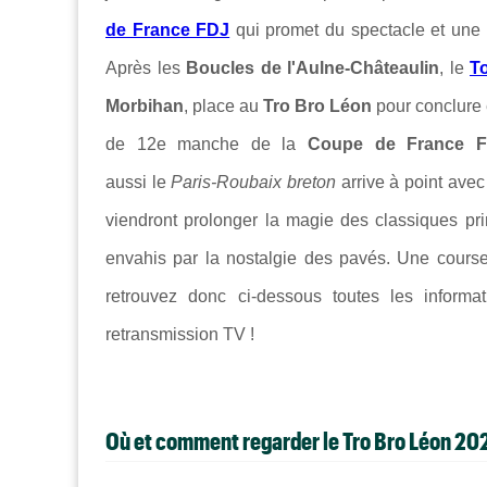
de France FDJ
qui promet du spectacle et une b
Après les
Boucles de l'Aulne-Châteaulin
, le
T
Morbihan
, place au
Tro Bro Léon
pour conclure 
de 12e manche de la
Coupe de France 
aussi le
Paris-Roubaix breton
arrive à point ave
viendront prolonger la magie des classiques pr
envahis par la nostalgie des pavés.
Une course 
retrouvez donc ci-dessous toutes les informat
retransmission TV !
Où et comment regarder le Tro Bro Léon 20