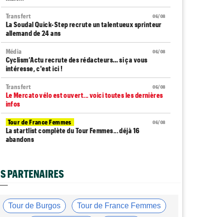
Transfert
06/08
La Soudal Quick-Step recrute un talentueux sprinteur
allemand de 24 ans
Média
06/08
Cyclism’Actu recrute des rédacteurs… si ça vous
intéresse, c'est ici !
Transfert
06/08
Le Mercato vélo est ouvert... voici toutes les dernières
infos
Tour de France Femmes
06/08
La startlist complète du Tour Femmes... déjà 16
abandons
Tour de France Femmes
06/08
La 7e étape et le Mont Ventoux : parcours, favoris,
S PARTENAIRES
profil…
Tour du Portugal
06/08
La surprise Francisco Campos remporte la 1ère étape
Tour de Burgos
Tour de France Femmes