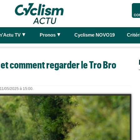
CO
►
►
m'Actu TV
Pronos
Cyclisme NOVO19
Crité
où et comment regarder le Tro Bro
 11/05/2025 à 15:00.