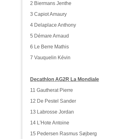
2
Biermans Jenthe
3
Capiot Amaury
4
Delaplace Anthony
5
Démare Arnaud
6
Le Berre Mathis
7
Vauquelin Kévin
Decathlon AG2R La Mondiale
11
Gautherat Pierre
12
De Pestel Sander
13
Labrosse Jordan
14
L'Hote Antoine
15
Pedersen Rasmus Søjberg