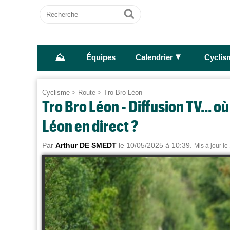
Recherche
Ok
⛰
►
Équipes
Calendrier
Cyclis
Cyclisme
>
Route
>
Tro Bro Léon
Tro Bro Léon - Diffusion TV... 
Léon en direct ?
Par
Arthur DE SMEDT
le 10/05/2025 à 10:39.
Mis à jour le