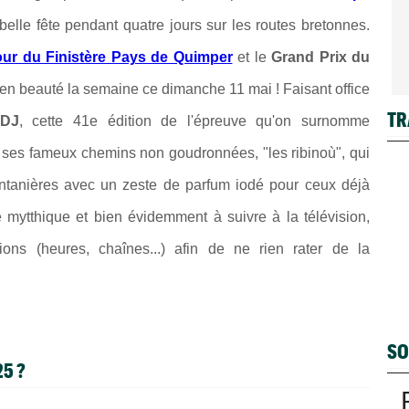
elle fête pendant quatre jours sur les routes bretonnes.
our du Finistère Pays de Quimper
et le
Grand Prix du
en beauté la semaine ce dimanche 11 mai ! Faisant office
TR
FDJ
, cette 41e édition de l'épreuve qu'on surnomme
c ses fameux chemins non goudronnées, "les ribinoù", qui
intanières avec un zeste de parfum iodé pour ceux déjà
mytthique et bien évidemment à suivre à la télévision,
ions (heures, chaînes...) afin de ne rien rater de la
SO
25 ?