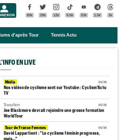
Menu
Facebook
Twitter
Instagram
Tik Tok
Youtube
Dailymotion
Threads
NNEXION
89k
29k
12k
6.5k
53k
1.5k
3k
riums d'après Tour
Tennis Actu
L'INFO EN LIVE
Média
06/08
Nos vidéos de cyclisme sont sur Youtube : Cyclism'Actu
TV
Transfert
06/08
Joe Blackmore devrait rejoindre une grosse formation
WorldTour
Tour de France Femmes
06/08
David Lappartient : "Le cyclisme féminin progresse,
mais…"