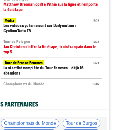
Matthew Brennan coiffe Pithie sur la ligne et remporte
la 4e étape
Média
16:38
Les vidéos cyclisme sont sur Dailymotion :
Cyclism'Actu TV
Tour de Pologne
16:33
Jan Christen s'offre la 5e étape, trois français dans le
top 5
Tour de France Femmes
16:24
La startlist complète du Tour Femmes... déjà 16
abandons
Championnats du Monde
16:05
La sélection française pour les Championnats du
monde !
S PARTENAIRES
Transfert
15:47
Joe Blackmore devrait rejoindre une grosse équipe
WorldTour
Championnats du Monde
Tour de Burgos
Route
15:19