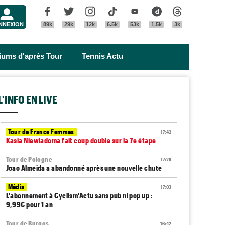
Menu
Facebook
Twitter
Instagram
Tik Tok
Youtube
Dailymotion
Threads
NNEXION
89k
29k
12k
6.5k
53k
1.5k
3k
riums d'après Tour
Tennis Actu
L'INFO EN LIVE
Tour de France Femmes
17:42
Kasia Niewiadoma fait coup double sur la 7e étape
Tour de Pologne
17:28
Joao Almeida a abandonné après une nouvelle chute
Média
17:03
L'abonnement à Cyclism'Actu sans pub ni pop up :
9,99€ pour 1 an
Tour de Burgos
16:42