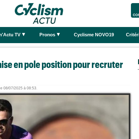
CO
►
►
m'Actu TV
Pronos
Cyclisme NOVO19
Crité
ise en pole position pour recruter
 le 08/07/2025 à 08:53.