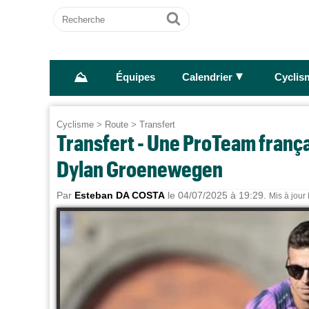
Recherche
Ok
⛰
►
Équipes
Calendrier
Cyclis
Cyclisme
>
Route
>
Transfert
Transfert - Une ProTeam frança
Dylan Groenewegen
Par
Esteban DA COSTA
le 04/07/2025 à 19:29.
Mis à jour