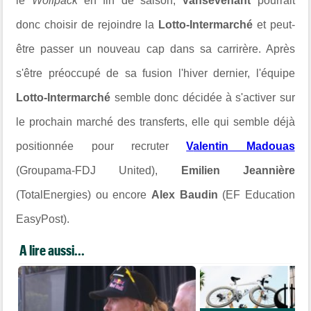
le
Wolfpack
en fin de saison,
Vansevenant
pourrait
donc choisir de rejoindre la
Lotto-Intermarché
et peut-
être passer un nouveau cap dans sa carrirère. Après
s'être préoccupé de sa fusion l'hiver dernier, l'équipe
Lotto-Intermarché
semble donc décidée à s'activer sur
le prochain marché des transferts, elle qui semble déjà
positionnée pour recruter
V
alentin Madouas
(Groupama-FDJ United),
Emilien Jeannière
(TotalEnergies) ou encore
Alex Baudin
(EF Education
EasyPost).
A lire aussi...