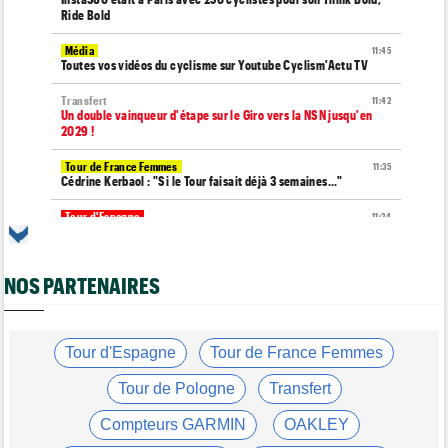
Ride Bold
Média
11:45
Toutes vos vidéos du cyclisme sur Youtube Cyclism'Actu TV
Transfert
11:42
Un double vainqueur d'étape sur le Giro vers la NSN jusqu'en
2029 !
Tour de France Femmes
11:35
Cédrine Kerbaol : "Si le Tour faisait déjà 3 semaines..."
Tour d'Espagne
11:24
La Soudal Quick-Step a perdu un de ses leaders pour La Vuelta
Tour de France Femmes
11:05
NOS PARTENAIRES
Demi Vollering : "Tout commence par un rêve... "
La Polynormande
10:49
La 11e manche des FDJ United Series, c'est dimanche chez
Mangeas
Tour d'Espagne
Tour de France Femmes
Tour d'Espagne
10:41
Tour de Pologne
Transfert
La 20e étape de La Vuelta modifiée à cause des éboulements
Compteurs GARMIN
OAKLEY
Route
10:26
Robert Gesink : "Le cyclisme moderne est beaucoup plus