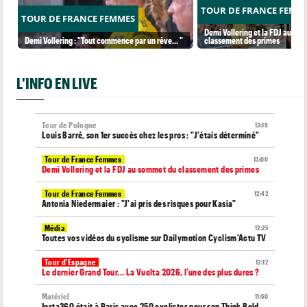
TOUR DE FRANCE FEMM
TOUR DE FRANCE FEMMES
Demi Vollering et la FDJ au so
Demi Vollering : "Tout commence par un rêve... "
classement des primes
L'INFO EN LIVE
Tour de Pologne
13:19
Louis Barré, son 1er succès chez les pros : "J'étais déterminé"
Tour de France Femmes
13:00
Demi Vollering et la FDJ au sommet du classement des primes
Tour de France Femmes
12:42
Antonia Niedermaier : "J'ai pris des risques pour Kasia"
Média
12:25
Toutes vos vidéos du cyclisme sur Dailymotion Cyclism'Actu TV
Tour d'Espagne
12:12
Le dernier Grand Tour... La Vuelta 2026, l’une des plus dures ?
Matériel
11:50
Insta360 était à Paris avec 250 cyclistes pour son Think Bold,