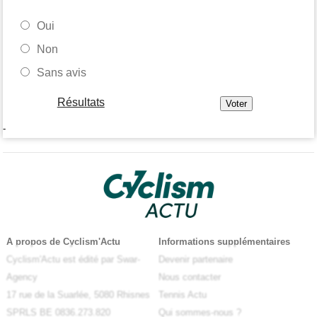
Oui
Non
Sans avis
Résultats
-
A propos de Cyclism'Actu
Informations supplémentaires
Cyclism'Actu est édité par Swar-
Devenir partenaire
Agency
Nous contacter
17 rue de la Suarlée, 5080 Rhisnes
Tennis Actu
SPRLS BE 0836.273.820
Qui sommes-nous ?