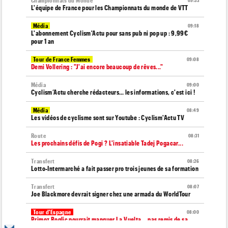
Championnats du Monde
09:33
L'équipe de France pour les Championnats du monde de VTT
Média
09:18
L'abonnement Cyclism'Actu pour sans pub ni pop up : 9,99€
pour 1 an
Tour de France Femmes
09:08
Demi Vollering : "J'ai encore beaucoup de rêves..."
Média
09:00
Cyclism’Actu cherche rédacteurs… les informations, c'est ici !
Média
08:49
Les vidéos de cyclisme sont sur Youtube : Cyclism'Actu TV
Route
08:31
Les prochains défis de Pogi ? L'insatiable Tadej Pogacar...
Transfert
08:26
Lotto-Intermarché a fait passer pro trois jeunes de sa formation
Transfert
08:07
Joe Blackmore devrait signer chez une armada du WorldTour
Tour d'Espagne
08:00
Primoz Roglic pourrait manquer La Vuelta... pas remis de sa
chute