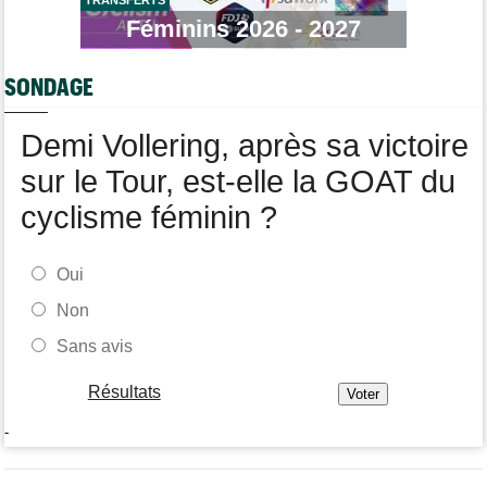
Média
Féminins 2026 - 2027
09/08
"Course toujours, dans les coulisses de la FDJ United Series" la
web-serie
SONDAGE
Route
09/08
Émilien Jacquelin va faire ses débuts à la compétition le 16
août prochain
Demi Vollering, après sa victoire
sur le Tour, est-elle la GOAT du
cyclisme féminin ?
Oui
Non
Sans avis
Résultats
-