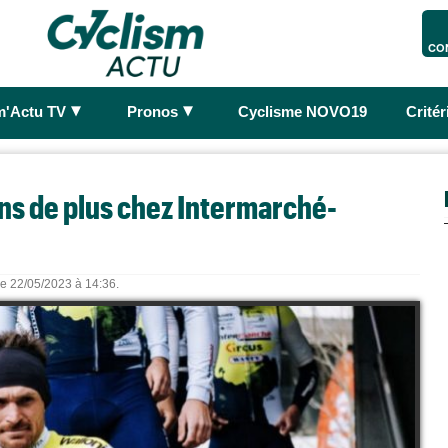
CO
►
►
m'Actu TV
Pronos
Cyclisme NOVO19
Crité
ans de plus chez Intermarché-
 le 22/05/2023 à 14:36.