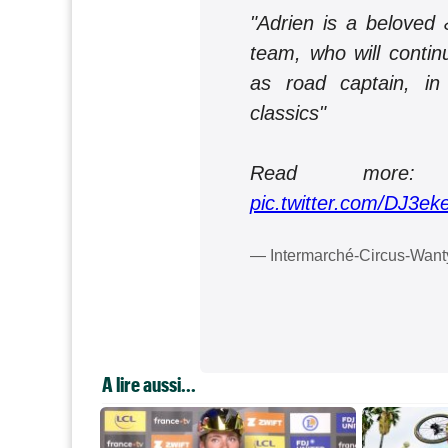
"Adrien is a beloved
team, who will contin
as road captain, in
classics"
Read mor
pic.twitter.com/DJ3ek
— Intermarché-Circus-Wan
A lire aussi...