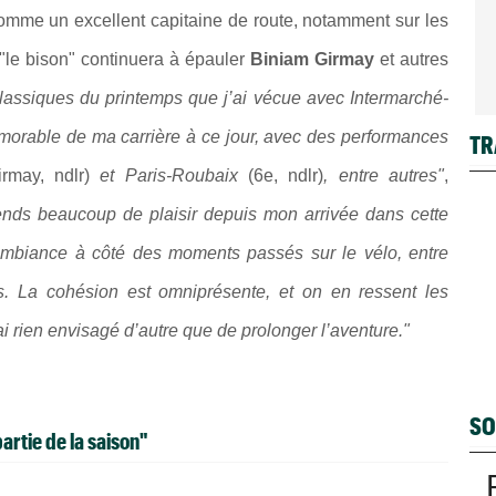
 comme un excellent capitaine de route, notamment sur les
, "le bison" continuera à épauler
Biniam Girmay
et autres
lassiques du printemps que j’ai vécue avec Intermarché-
morable de ma carrière à ce jour, avec des performances
TR
irmay, ndlr)
et Paris-Roubaix
(6e, ndlr)
, entre autres"
,
ends beaucoup de plaisir depuis mon arrivée dans cette
 l'ambiance à côté des moments passés sur le vélo, entre
. La cohésion est omniprésente, et on en ressent les
ai rien envisagé d’autre que de prolonger l’aventure."
SO
rtie de la saison"