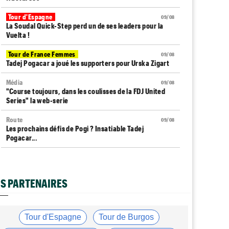
Tour d'Espagne
09/08
La Soudal Quick-Step perd un de ses leaders pour la
Vuelta !
Tour de France Femmes
09/08
Tadej Pogacar a joué les supporters pour Urska Zigart
Média
09/08
"Course toujours, dans les coulisses de la FDJ United
Series" la web-serie
Route
09/08
Les prochains défis de Pogi ? Insatiable Tadej
Pogacar...
Tour d'Espagne
09/08
La 20e étape de La Vuelta modifiée à cause
d'éboulements
S PARTENAIRES
Tour de France Femmes
09/08
Demi Vollering : "J'ai pensé à mon équipe et à Célia
Gery"
Tour d'Espagne
Tour de Burgos