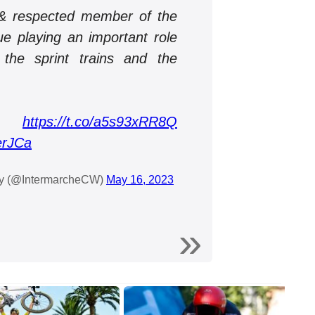
 & respected member of the
ue playing an important role
 the sprint trains and the
e:
https://t.co/a5s93xRR8Q
erJCa
ty (@IntermarcheCW)
May 16, 2023