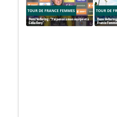
TOUR DE FRANCE FEMMES
TOUR DE F
Demi Vollering : "J'ai pensé à mon équipe et à
Demi Vollering.
Célia Gery"
France Femme