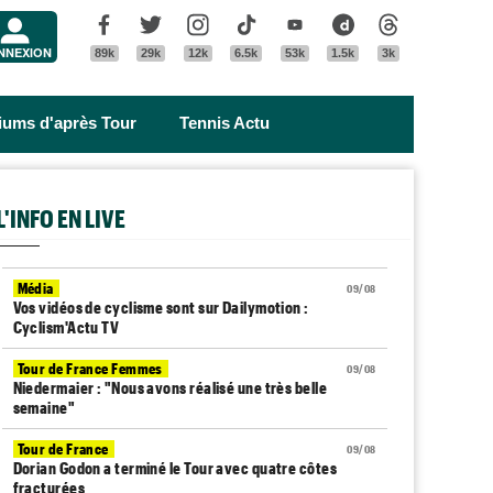
Menu
Facebook
Twitter
Instagram
Tik Tok
Youtube
Dailymotion
Threads
NNEXION
89k
29k
12k
6.5k
53k
1.5k
3k
riums d'après Tour
Tennis Actu
L'INFO EN LIVE
Média
09/08
Vos vidéos de cyclisme sont sur Dailymotion :
Cyclism'Actu TV
Tour de France Femmes
09/08
Niedermaier : "Nous avons réalisé une très belle
semaine"
Tour de France
09/08
Dorian Godon a terminé le Tour avec quatre côtes
fracturées