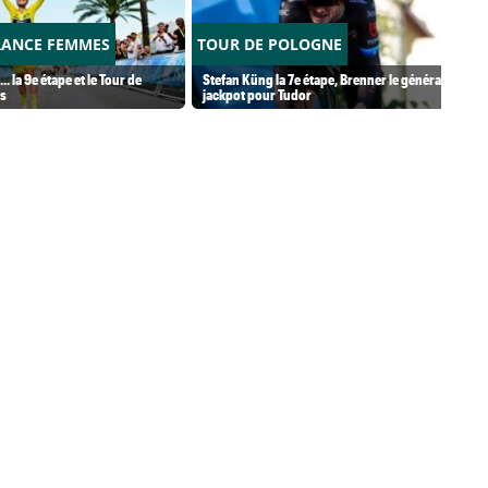
RANCE FEMMES
TOUR DE POLOGNE
.. la 9e étape et le Tour de
Stefan Küng la 7e étape, Brenner le général...
s
jackpot pour Tudor