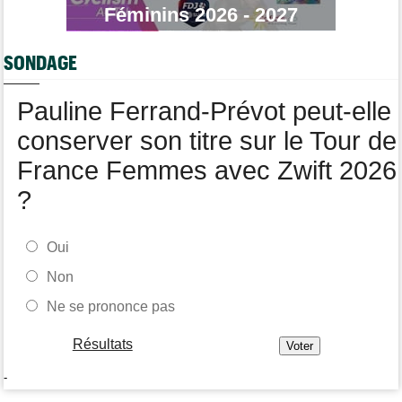
Tour de France Femmes
06/08
Féminins 2026 - 2027
Kim Le Court remporte la 6e étape ! Cédrine Kerbaol 2e
Tour de France Femmes
06/08
SONDAGE
Une portion de la 7e étape sera interdite au public
Tour de Pologne
06/08
Pauline Ferrand-Prévot peut-elle
Bart Lemmen fait coup double sur la 4e étape, UAE déçoit !
conserver son titre sur le Tour de
France Femmes avec Zwift 2026
?
Oui
Non
Ne se prononce pas
Résultats
-