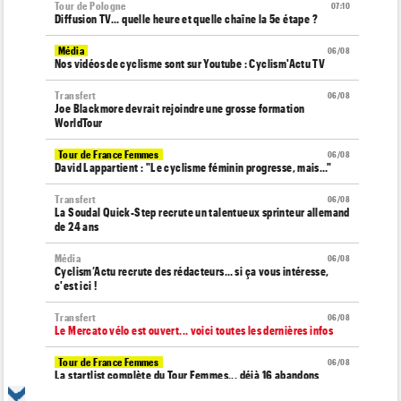
Tour de Pologne
07:10
Diffusion TV... quelle heure et quelle chaîne la 5e étape ?
Média
06/08
Nos vidéos de cyclisme sont sur Youtube : Cyclism'Actu TV
Transfert
06/08
Joe Blackmore devrait rejoindre une grosse formation
WorldTour
Tour de France Femmes
06/08
David Lappartient : "Le cyclisme féminin progresse, mais…"
Transfert
06/08
La Soudal Quick-Step recrute un talentueux sprinteur allemand
de 24 ans
Média
06/08
Cyclism’Actu recrute des rédacteurs… si ça vous intéresse,
c'est ici !
Transfert
06/08
Le Mercato vélo est ouvert... voici toutes les dernières infos
Tour de France Femmes
06/08
La startlist complète du Tour Femmes... déjà 16 abandons