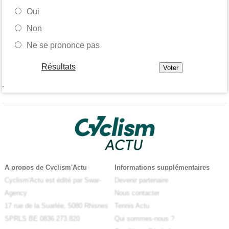
Oui
Non
Ne se prononce pas
Résultats
-
A propos de Cyclism'Actu
Informations supplémentaires
Cyclism'Actu est édité par Swar-
Devenir partenaire
Agency
Nous contacter
17 rue de la Suarlée, 5080 Rhisnes
Tennis Actu
SPRLS BE 0836.273.820
Qui sommes-nous ?