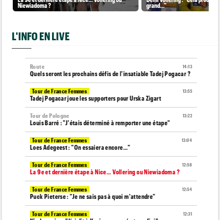
Niewiadoma ?
grand..."
L'INFO EN LIVE
Route
14:13
Quels seront les prochains défis de l'insatiable Tadej Pogacar ?
Tour de France Femmes
13:55
Tadej Pogacar joue les supporters pour Urska Zigart
Tour de Pologne
13:22
Louis Barré : "J'étais déterminé à remporter une étape"
Tour de France Femmes
13:04
Loes Adegeest : "On essaiera encore..."
Tour de France Femmes
12:58
La 9e et dernière étape à Nice... Vollering ou Niewiadoma ?
Tour de France Femmes
12:54
Puck Pieterse : "Je ne sais pas à quoi m'attendre"
Tour de France Femmes
12:31