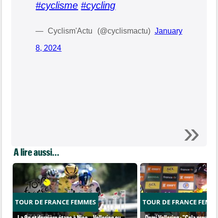
#cyclisme
#cycling
— Cyclism'Actu (@cyclismactu)
January
8, 2024
A lire aussi...
TOUR DE FRANCE FEMMES
TOUR DE FRANCE FEMM
La 9e et dernière étape à Nice... Vollering ou
Demi Vollering : "Cela prouve q