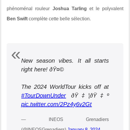
phénoménal rouleur
Joshua Tarling
et le polyvalent
Ben Swift
complète cette belle sélection.
New season vibes. It all starts
right here! ðŸ¤©
The 2024 WorldTour kicks off at
#TourDownUnder
ðŸ‡¦ðŸ‡º
pic.twitter.com/2Pz4y6v2Gt
— INEOS Grenadiers
(@INEOSGrenadiers)
January 8, 2024