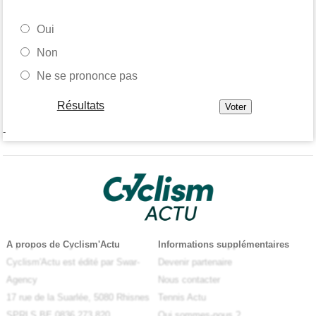
Oui
Non
Ne se prononce pas
Résultats
-
A propos de Cyclism'Actu
Informations supplémentaires
Cyclism'Actu est édité par Swar-
Devenir partenaire
Agency
Nous contacter
17 rue de la Suarlée, 5080 Rhisnes
Tennis Actu
SPRLS BE 0836.273.820
Qui sommes-nous ?