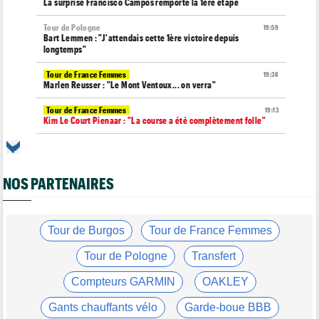
La surprise Francisco Campos remporte la 1ère étape
Tour de Pologne
19:59
Bart Lemmen : "J'attendais cette 1ère victoire depuis
longtemps"
Tour de France Femmes
19:38
Marlen Reusser : "Le Mont Ventoux... on verra"
Tour de France Femmes
19:13
Kim Le Court Pienaar : "La course a été complètement folle"
Route
18:58
Isaac Del Toro prolonge avec UAE Team Emirates-XRG jusqu'en
2031
NOS PARTENAIRES
Tour de Burgos
18:37
Felix Gall : "J’espère conserver ce maillot de leader"
Agenda
Tour de Burgos
Tour de France Femmes
18:19
Tour Femmes, Pologne, Burgos… au programme de la fin de
semaine
Tour de Pologne
Transfert
Tour de France Femmes
17:53
Compteurs GARMIN
OAKLEY
Kim Le Court remporte la 6e étape ! Cédrine Kerbaol 2e
Gants chauffants vélo
Garde-boue BBB
Tour de France Femmes
17:43