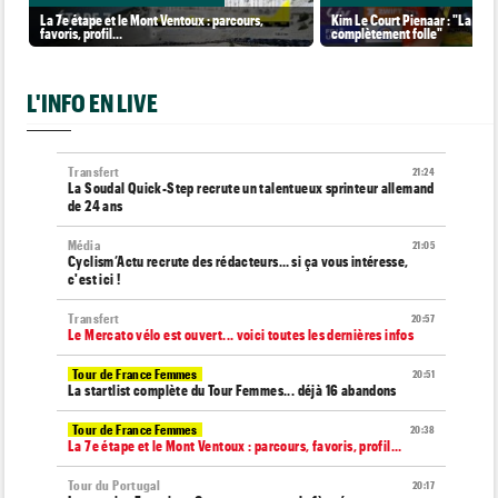
La 7e étape et le Mont Ventoux : parcours,
Kim Le Court Pienaar : "La cour
favoris, profil…
complètement folle"
L'INFO EN LIVE
Transfert
21:24
La Soudal Quick-Step recrute un talentueux sprinteur allemand
de 24 ans
Média
21:05
Cyclism’Actu recrute des rédacteurs… si ça vous intéresse,
c'est ici !
Transfert
20:57
Le Mercato vélo est ouvert... voici toutes les dernières infos
Tour de France Femmes
20:51
La startlist complète du Tour Femmes... déjà 16 abandons
Tour de France Femmes
20:38
La 7e étape et le Mont Ventoux : parcours, favoris, profil…
Tour du Portugal
20:17