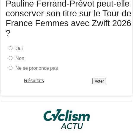
Pauline Ferrand-Prévot peut-elle
Felix Gall remporte la 3e étape et prend les commandes du
général
conserver son titre sur le Tour de
France Femmes avec Zwift 2026
?
Oui
Non
Ne se prononce pas
Résultats
-