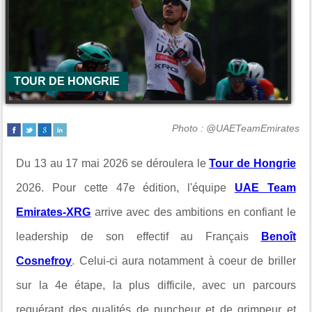
TOUR DE HONGRIE
Photo : @UAETeamEmirates
Du 13 au 17 mai 2026 se déroulera le
Tour de Hongrie
2026. Pour cette 47e édition, l'équipe
UAE Team
Emirates-XRG
arrive avec des ambitions en confiant le
leadership de son effectif au Français
Benoît
Cosnefroy
. Celui-ci aura notamment à coeur de briller
sur la 4e étape, la plus difficile, avec un parcours
requérant des qualités de puncheur et de grimpeur et