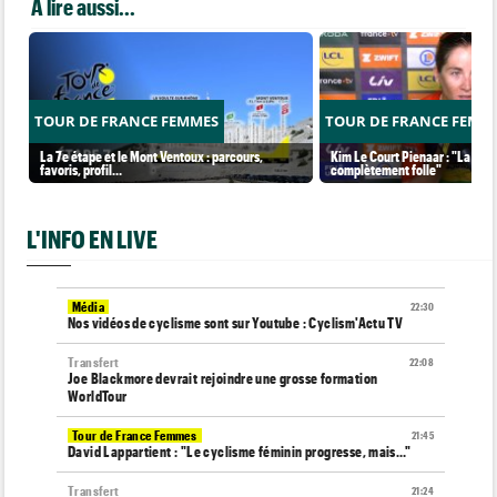
A lire aussi...
TOUR DE FRANCE FEMMES
TOUR DE FRANCE FEMM
La 7e étape et le Mont Ventoux : parcours,
Kim Le Court Pienaar : "La cour
favoris, profil…
complètement folle"
L'INFO EN LIVE
Média
22:30
Nos vidéos de cyclisme sont sur Youtube : Cyclism'Actu TV
Transfert
22:08
Joe Blackmore devrait rejoindre une grosse formation
WorldTour
Tour de France Femmes
21:45
David Lappartient : "Le cyclisme féminin progresse, mais…"
Transfert
21:24