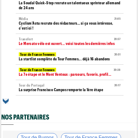
La Soudal Quick-Step recrute un talentueux sprinteur allemand
de 24 ans
Média
21:05
Cyclism’Actu recrute des rédacteurs… si ça vous intéresse,
c'est ici !
Transfert
20:57
Le Mercato vélo est ouvert... voici toutes les dernières infos
Tour de France Femmes
20:51
La startlist complète du Tour Femmes... déjà 16 abandons
Tour de France Femmes
20:38
La 7e étape et le Mont Ventoux : parcours, favoris, profil…
Tour du Portugal
20:17
La surprise Francisco Campos remporte la 1ère étape
Tour de Pologne
19:59
Bart Lemmen : "J'attendais cette 1ère victoire depuis
longtemps"
NOS PARTENAIRES
Tour de France Femmes
19:38
Marlen Reusser : "Le Mont Ventoux... on verra"
Tour de France Femmes
Tour de Burgos
Tour de France Femmes
19:13