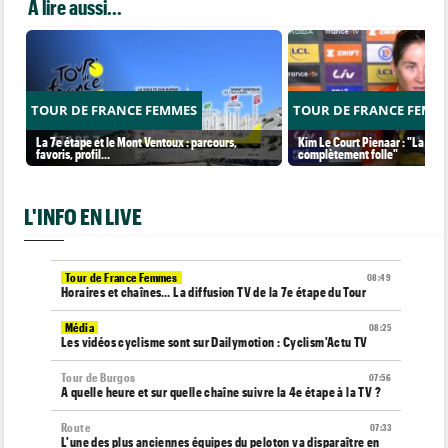
A lire aussi...
TOUR DE FRANCE FEMMES
TOUR DE FRANCE FEMM
La 7e étape et le Mont Ventoux : parcours,
Kim Le Court Pienaar : "La cour
favoris, profil…
complètement folle"
L'INFO EN LIVE
Tour de France Femmes
08:49
Horaires et chaînes… La diffusion TV de la 7e étape du Tour
Média
08:25
Les vidéos cyclisme sont sur Dailymotion : Cyclism'Actu TV
Tour de Burgos
07:56
A quelle heure et sur quelle chaîne suivre la 4e étape à la TV ?
Route
07:33
L'une des plus anciennes équipes du peloton va disparaître en