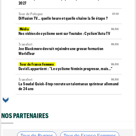
2027
Tour de Pologne
07:10
Diffusion TV... quelle heure et quelle chaîne la 5e étape ?
Média
06/08
Nos vidéos de cyclisme sont sur Youtube : Cyclism'Actu TV
Transfert
06/08
Joe Blackmore devrait rejoindre une grosse formation
WorldTour
Tour de France Femmes
06/08
David Lappartient : "Le cyclisme féminin progresse, mais…"
Transfert
06/08
La Soudal Quick-Step recrute un talentueux sprinteur allemand
de 24 ans
Média
06/08
Cyclism’Actu recrute des rédacteurs… si ça vous intéresse,
c'est ici !
NOS PARTENAIRES
Transfert
06/08
Le Mercato vélo est ouvert... voici toutes les dernières infos
Tour de France Femmes
Tour de Burgos
Tour de France Femmes
06/08