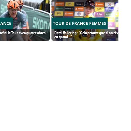
RANCE
TOUR DE FRANCE FEMMES
 fini le Tour avec quatre côtes
Demi Vollering : "Cela prouve que si on rêve
en grand..."