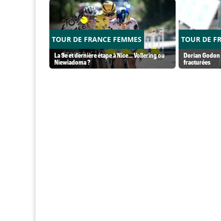
TOUR DE FRANCE FEMMES
TOUR DE F
La 9e et dernière étape à Nice... Vollering ou
Dorian Godon a
Niewiadoma ?
fracturées