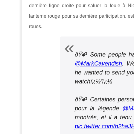
dernière ligne droite pour saluer la foule à N
lanterne rouge pour sa dernière participation, es
roues.
ðŸ¥¹ Some people ha
@MarkCavendish
. W
he wanted to send yo
watchï¿½'ï¿½
ðŸ¥¹ Certaines pers
pour la légende
@Ma
montrés, et il a tenu
pic.twitter.com/h2haJ