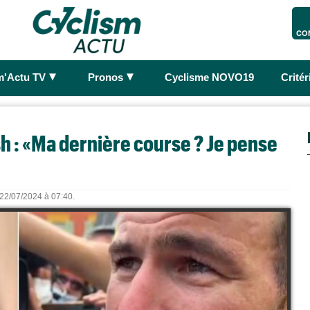
CO
►
►
m'Actu TV
Pronos
Cyclisme NOVO19
Crité
h : «Ma dernière course ? Je pense
e 22/07/2024 à 07:40.