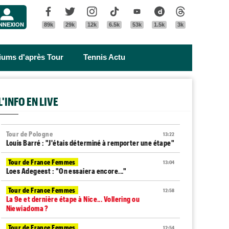
Menu
Facebook
Twitter
Instagram
Tik Tok
Youtube
Dailymotion
Threads
NNEXION
89k
29k
12k
6.5k
53k
1.5k
3k
riums d'après Tour
Tennis Actu
L'INFO EN LIVE
Tour de Pologne
13:22
Louis Barré : "J'étais déterminé à remporter une étape"
Tour de France Femmes
13:04
Loes Adegeest : "On essaiera encore..."
Tour de France Femmes
12:58
La 9e et dernière étape à Nice... Vollering ou
Niewiadoma ?
Tour de France Femmes
12:54