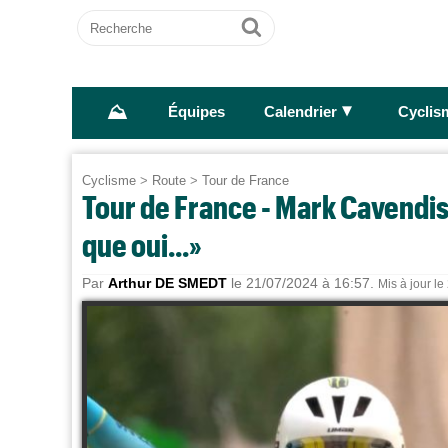
Recherche
Ok
⛰
►
Équipes
Calendrier
Cyclis
Cyclisme
>
Route
>
Tour de France
Tour de France - Mark Cavendis
que oui...»
Par
Arthur DE SMEDT
le 21/07/2024 à 16:57.
Mis à jour l