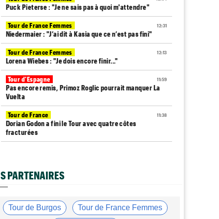
Puck Pieterse : "Je ne sais pas à quoi m'attendre"
Tour de France Femmes
12:31
Niedermaier : "J’ai dit à Kasia que ce n’est pas fini"
Tour de France Femmes
12:13
Lorena Wiebes : "Je dois encore finir..."
Tour d'Espagne
11:59
Pas encore remis, Primoz Roglic pourrait manquer La
Vuelta
Tour de France
11:38
Dorian Godon a fini le Tour avec quatre côtes
fracturées
Média
11:20
Cyclism’Actu recrute rédacteurs… toutes les
informations ici !
S PARTENAIRES
Tour de France Femmes
11:13
La FDJ-SUEZ assume sa stratégie : "C'est ça, le
cyclisme"
Tour de Burgos
Tour de France Femmes