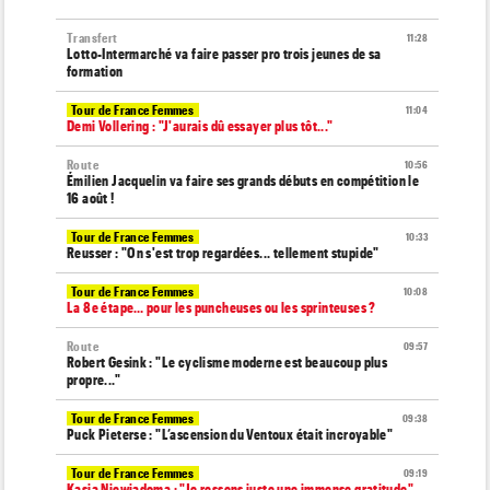
Transfert
11:28
Lotto-Intermarché va faire passer pro trois jeunes de sa
formation
Tour de France Femmes
11:04
Demi Vollering : "J'aurais dû essayer plus tôt..."
Route
10:56
Émilien Jacquelin va faire ses grands débuts en compétition le
16 août !
Tour de France Femmes
10:33
Reusser : "On s'est trop regardées... tellement stupide"
Tour de France Femmes
10:08
La 8e étape… pour les puncheuses ou les sprinteuses ?
Route
09:57
Robert Gesink : "Le cyclisme moderne est beaucoup plus
propre..."
Tour de France Femmes
09:38
Puck Pieterse : "L’ascension du Ventoux était incroyable"
Tour de France Femmes
09:19
Kasia Niewiadoma : "Je ressens juste une immense gratitude"