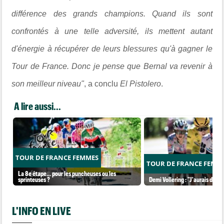
différence des grands champions. Quand ils sont
confrontés à une telle adversité, ils mettent autant
d'énergie à récupérer de leurs blessures qu'à gagner le
Tour de France. Donc je pense que Bernal va revenir à
son meilleur niveau"
, a conclu
El Pistolero
.
A lire aussi...
TOUR DE FRANCE FEMMES
TOUR DE FRANCE FEMM
La 8e étape… pour les puncheuses ou les
sprinteuses ?
Demi Vollering : "J'aurais dû ess
L'INFO EN LIVE