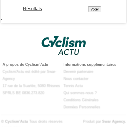
Résultats
-
A propos de Cyclism'Actu
Informations supplémentaires
Cyclism'Actu est édité par Swar-
Devenir partenaire
Agency
Nous contacter
17 rue de la Suarlée, 5080 Rhisnes
Tennis Actu
SPRLS BE 0836.273.820
Qui sommes-nous ?
Conditions Générales
Données Personnelles
© Cyclism'Actu
Tous droits réservés
Produit par
Swar Agency
.