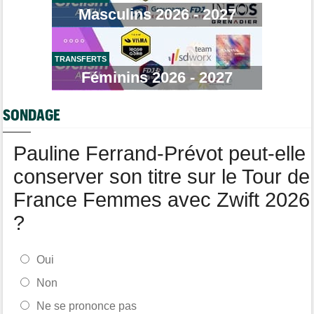
Tour de Burgos
07:00
Masculins 2026 - 2027
A quelle heure et sur quelle chaîne suivre la 5e étape à la TV ?
Route
07/08
Quels seront les prochains défis du Slovène Tadej Pogacar ?
TRANSFERTS
Route
Féminins 2026 - 2027
07/08
Anton Schiffer à nouveau victime d'une fracture de la clavicule
Transfert
07/08
SONDAGE
Soudal Quick-Step a recruté un talentueux sprinteur allemand
Pauline Ferrand-Prévot peut-elle
conserver son titre sur le Tour de
France Femmes avec Zwift 2026
?
Oui
Non
Ne se prononce pas