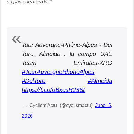
un parcours très dur."
Tour Auvergne-Rhône-Alpes - Del
Toro, Almeida... la compo UAE
Team Emirates-XRG
#TourAuvergneRhoneAlpes
#DelToro
#Almeida
https://t.co/oBxesR23St
— Cyclism'Actu (@cyclismactu)
June 5,
2026