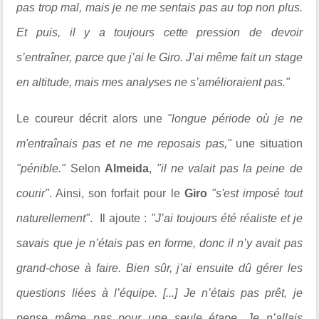
pas trop mal, mais je ne me sentais pas au top non plus.
Et puis, il y a toujours cette pression de devoir
s’entraîner, parce que j’ai le Giro. J’ai même fait un stage
en altitude, mais mes analyses ne s’amélioraient pas."
Le coureur décrit alors une
"longue période où je ne
m'entraînais pas et ne me reposais pas,"
une situation
"pénible."
Selon
Almeida
,
"il ne valait pas la peine de
courir"
. Ainsi, son forfait pour le
Giro
"s'est imposé tout
naturellement"
. Il ajoute :
"J’ai toujours été réaliste et je
savais que je n’étais pas en forme, donc il n’y avait pas
grand-chose à faire. Bien sûr, j’ai ensuite dû gérer les
questions liées à l’équipe. [...] Je n’étais pas prêt, je
pense même pas pour une seule étape. Je n’allais