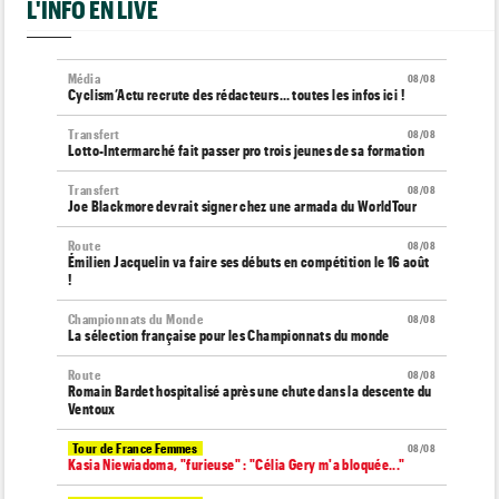
L'INFO EN LIVE
Média
08/08
Cyclism’Actu recrute des rédacteurs… toutes les infos ici !
Transfert
08/08
Lotto-Intermarché fait passer pro trois jeunes de sa formation
Transfert
08/08
Joe Blackmore devrait signer chez une armada du WorldTour
Route
08/08
Émilien Jacquelin va faire ses débuts en compétition le 16 août
!
Championnats du Monde
08/08
La sélection française pour les Championnats du monde
Route
08/08
Romain Bardet hospitalisé après une chute dans la descente du
Ventoux
Tour de France Femmes
08/08
Kasia Niewiadoma, "furieuse" : "Célia Gery m'a bloquée..."