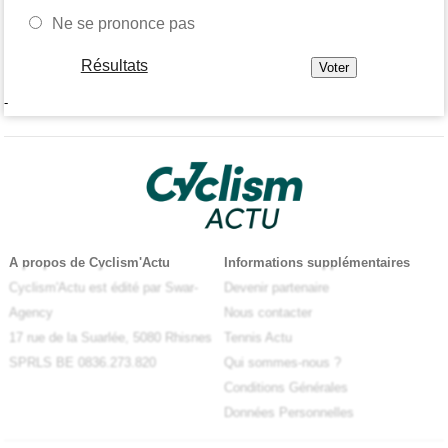
Ne se prononce pas
Résultats
-
A propos de Cyclism'Actu
Informations supplémentaires
Cyclism'Actu est édité par Swar-
Devenir partenaire
Agency
Nous contacter
17 rue de la Suarlée, 5080 Rhisnes
Tennis Actu
SPRLS BE 0836.273.820
Qui sommes-nous ?
Conditions Générales
Données Personnelles