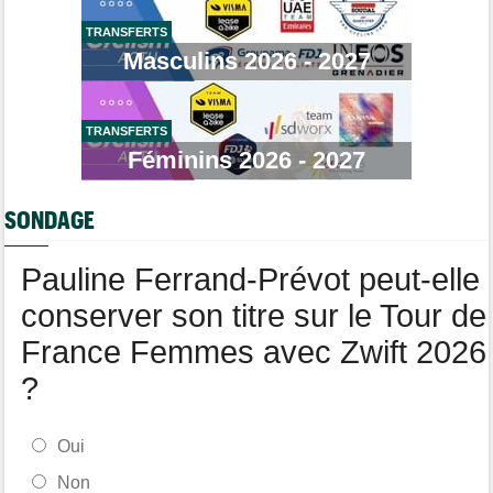
Tour de France Femmes
08/08
Demi Vollering gagne la 8e étape et prend le maillot jaune
TRANSFERTS
Masculins 2026 - 2027
Média
08/08
Web-série : "Course toujours, dans les coulisses de la FDJ
United Series"
TRANSFERTS
Route
08/08
Robert Gesink : "Le cyclisme moderne est beaucoup plus
Féminins 2026 - 2027
propre..."
Tour de Pologne
08/08
SONDAGE
Joao Almeida a dû abandonner après une chute
Pauline Ferrand-Prévot peut-elle
conserver son titre sur le Tour de
France Femmes avec Zwift 2026
?
Oui
Non