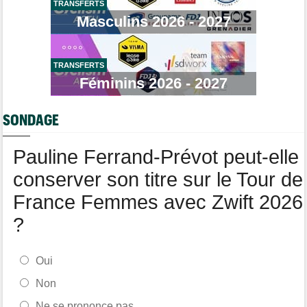
TRANSFERTS
Masculins 2026 - 2027
Média
08:25
Les vidéos de cyclisme sur Dailymotion : Cyclism'Actu TV
Tour de Burgos
07:56
A quelle heure et sur quelle chaîne suivre la 3e étape à la TV ?
TRANSFERTS
Féminins 2026 - 2027
Agenda
07:33
Tour de France Femmes, Pologne, Burgos… au programme de la
semaine
SONDAGE
Route
07:16
Quels sont les prochains défis de Tadej Pogacar ?
Pauline Ferrand-Prévot peut-elle
conserver son titre sur le Tour de
France Femmes avec Zwift 2026
?
Oui
Non
Ne se prononce pas