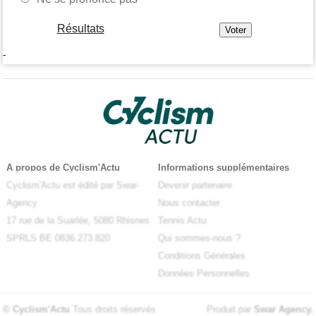
Résultats
-
A propos de Cyclism'Actu
Informations supplémentaires
Cyclism'Actu est édité par Swar-
Devenir partenaire
Agency
Nous contacter
17 rue de la Suarlée, 5080 Rhisnes
Tennis Actu
SPRLS BE 0836.273.820
Qui sommes-nous ?
Conditions Générales
Données Personnelles
© Cyclism'Actu
Tous droits réservés
Produit par
Swar Agency
.