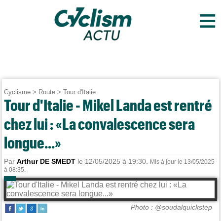
≡
Cyclisme
>
Route
>
Tour d'Italie
Tour d'Italie - Mikel Landa est rentré
chez lui : «La convalescence sera
longue...»
Par
Arthur DE SMEDT
le 12/05/2025 à 19:30.
Mis à jour le 13/05/2025
à 08:35.
Photo : @soudalquickstep