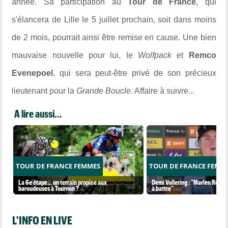
année. Sa participation au
Tour de France
, qui
s'élancera de Lille le 5 juillet prochain, soit dans moins
de 2 mois, pourrait ainsi être remise en cause. Une bien
mauvaise nouvelle pour lui, le
Wolfpack
et
Remco
Evenepoel
, qui sera peut-être privé de son précieux
lieutenant pour la
Grande Boucle
. Affaire à suivre...
A lire aussi...
TOUR DE FRANCE FEMMES
TOUR DE FRANCE FEMM
La 6e étape… un terrain propice aux
Demi Vollering : "Marlen Reusse
baroudeuses à Tournon ?
à battre"
L'INFO EN LIVE