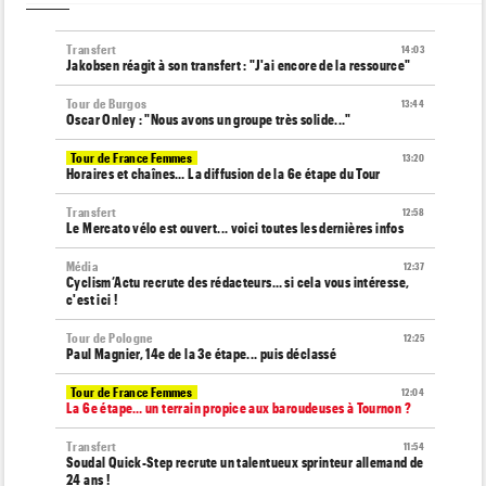
Transfert
14:03
Jakobsen réagit à son transfert : "J'ai encore de la ressource"
Tour de Burgos
13:44
Oscar Onley : "Nous avons un groupe très solide..."
Tour de France Femmes
13:20
Horaires et chaînes… La diffusion de la 6e étape du Tour
Transfert
12:58
Le Mercato vélo est ouvert... voici toutes les dernières infos
Média
12:37
Cyclism’Actu recrute des rédacteurs… si cela vous intéresse,
c'est ici !
Tour de Pologne
12:25
Paul Magnier, 14e de la 3e étape... puis déclassé
Tour de France Femmes
12:04
La 6e étape… un terrain propice aux baroudeuses à Tournon ?
Transfert
11:54
Soudal Quick-Step recrute un talentueux sprinteur allemand de
24 ans !