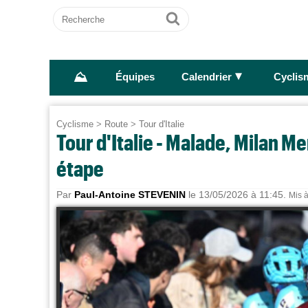
Recherche
Ok
⛰
►
Équipes
Calendrier
Cyclis
Cyclisme
>
Route
>
Tour d'Italie
Tour d'Italie - Malade, Milan Me
étape
Par
Paul-Antoine STEVENIN
le 13/05/2026 à 11:45.
Mis à