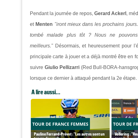
Pendant la journée de repos,
Gerard Ackerl
, méd
et
Menten
"iront mieux dans les prochains jours. 
tombé malade plus tôt ? Nous ne pouvons 
meilleurs."
Désormais, et heureusement pour l'
principale carte à jouer et a déjà montré être en 
suivre
Giulio Pellizarri
(Red Bull-BORA-hansgrog
lorsque ce dernier à attaqué pendant la 2e étape.
A lire aussi...
TOUR DE FRANCE FEMMES
TOUR DE F
Pauline Ferrand-Prévot : "Les autres sont un
Vollering : "Re