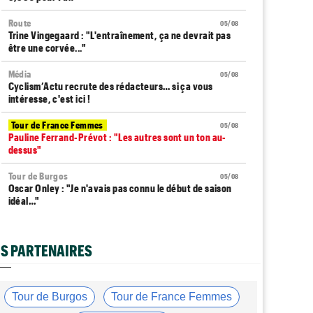
Route
05/08
Trine Vingegaard : "L'entraînement, ça ne devrait pas
être une corvée..."
Média
05/08
Cyclism’Actu recrute des rédacteurs… si ça vous
intéresse, c'est ici !
Tour de France Femmes
05/08
Pauline Ferrand-Prévot : "Les autres sont un ton au-
dessus"
Tour de Burgos
05/08
Oscar Onley : "Je n'avais pas connu le début de saison
idéal…"
Tour de Pologne
05/08
Paul Magnier seulement 14e de la 3e étape... puis
S PARTENAIRES
déclassé
Tour du Portugal
05/08
Julius Johansen remporte le prologue, doublé UAE Team
Tour de Burgos
Tour de France Femmes
Emirates