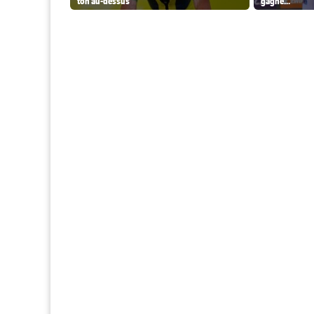
ton au-dessus"
gagné..."