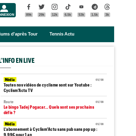
Menu
Facebook
Twitter
Instagram
Tik Tok
Youtube
Dailymotion
Threads
NNEXION
89k
29k
12k
6.5k
53k
1.5k
3k
riums d'après Tour
Tennis Actu
L'INFO EN LIVE
Média
05/08
Toutes nos vidéos de cyclisme sont sur Youtube :
Cyclism'Actu TV
Route
05/08
Le bingo Tadej Pogacar... Quels sont ses prochains
défis ?
Média
05/08
L'abonnement à Cyclism'Actu sans pub sans pop up :
9,99€ pour 1 an