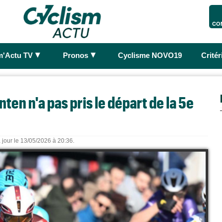
CO
►
►
m'Actu TV
Pronos
Cyclisme NOVO19
Crité
nten n'a pas pris le départ de la 5e
 jour le 13/05/2026 à 20:36.