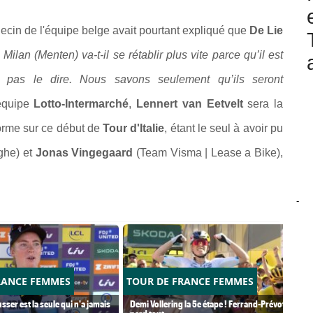
ecin de l'équipe belge avait pourtant expliqué que
De Lie
Milan (Menten) va-t-il se rétablir plus vite parce qu’il est
pas le dire. Nous savons seulement qu’ils seront
équipe
Lotto-Intermarché
,
Lennert van Eetvelt
sera la
forme sur ce début de
Tour d'Italie
, étant le seul à avoir pu
he) et
Jonas Vingegaard
(Team Visma | Lease a Bike),
-
RANCE FEMMES
TOUR DE FRANCE FEMMES
usser est la seule qui n'a jamais
Demi Vollering la 5e étape ! Ferrand-Prévot