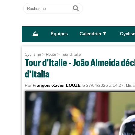
Recherche
Ok
⛰
►
Équipes
Calendrier
Cyclis
Cyclisme
>
Route
>
Tour d'Italie
Tour d'Italie - João Almeida déc
d'Italia
Par
François-Xavier LOUZE
le 27/04/2026 à 14:27.
Mis à