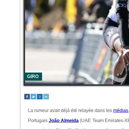
GIRO
La rumeur avait déjà été relayée dans les
médias
Portugais
João Almeida
(UAE Team Emirates-XRG