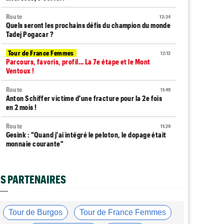
Route
12:34
Quels seront les prochains défis du champion du monde
Tadej Pogacar ?
Tour de France Femmes
12:12
Parcours, favoris, profil… La 7e étape et le Mont
Ventoux !
Route
11:49
Anton Schiffer victime d'une fracture pour la 2e fois
en 2 mois !
Route
11:29
Gesink : "Quand j'ai intégré le peloton, le dopage était
monnaie courante"
Tour de France Femmes
11:12
Le Court-Pienaar : "J’étais à la limite de mes forces..."
S PARTENAIRES
Tour d'Espagne
10:56
Le parcours de la 20e étape modifié en raison des
éboulements
Tour de Burgos
Tour de France Femmes