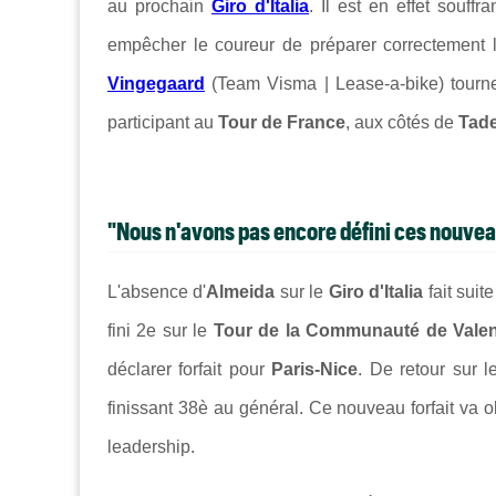
au prochain
Giro d'Italia
. Il est en effet souff
empêcher le coureur de préparer correctement
Vingegaard
(Team Visma | Lease-a-bike) tourn
participant au
Tour de France
, aux côtés de
Tad
"Nous n'avons pas encore défini ces nouvea
L'absence d'
Almeida
sur le
Giro d'Italia
fait suit
fini
2e sur le
Tour de la Communauté de Vale
déclarer forfait pour
Paris-Nice
. De retour sur 
finissant 38è au général. Ce nouveau forfait va 
leadership.