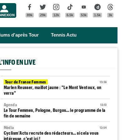
Menu
Facebook
Twitter
Instagram
Tik Tok
Youtube
Dailymotion
Threads
NNEXION
89k
29k
12k
6.5k
53k
1.5k
3k
riums d'après Tour
Tennis Actu
L'INFO EN LIVE
Tour de France Femmes
13:36
Marlen Reusser, maillot jaune : "Le Mont Ventoux, on
verra"
Agenda
13:13
Le Tour Femmes, Pologne, Burgos… le programme de la
fin de semaine
Média
12:54
Cyclism’Actu recrute des rédacteurs… si cela vous
intéresse, c'est ici !