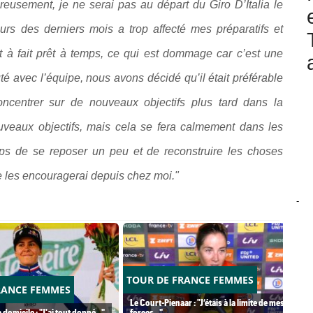
eusement, je ne serai pas au départ du Giro D’Italia le
s des derniers mois a trop affecté mes préparatifs et
ut à fait prêt à temps, ce qui est dommage car c’est une
té avec l’équipe, nous avons décidé qu’il était préférable
centrer sur de nouveaux objectifs plus tard dans la
uveaux objectifs, mais cela se fera calmement dans les
emps de se reposer un peu et de reconstruire les choses
e les encouragerai depuis chez moi."
-
TOUR DE FRANCE FEMMES
RANCE FEMMES
Le Court-Pienaar : "J’étais à la limite de mes
 domicile : "J'ai tout donné..."
forces..."