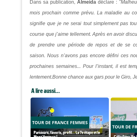
Dans sa publication,
Almeida
déclare :
"Malheur
mois prochain comme prévu. La maladie au cour
signifie que je ne serai tout simplement pas to
course que j’aime tellement. Après en avoir discu
de prendre une période de repos et de se con
saison. Nous n’avons pas encore défini ces no
prochaines semaines... Pour l’instant, il est t
lentement.Bonne chance aux gars pour le Giro, J
A lire aussi...
TOUR DE FRANCE FEMMES
TOUR DE F
Parcours, favoris, profil… La 7e étape et le
Mont Ventoux !
Célia Géry, 5e à