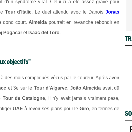
rant d'un syndrome viral. Celui-ci a été assez grave pour
 le
Tour d'Italie
. Le duel attendu avec le Danois
Jonas
e donc court.
Almeida
pourrait en revanche rebondir en
ej Pogacar
et
Isaac del Toro
.
TR
ux objectifs"
e à des mois compliqués vécus par le coureur. Après avoir
nce
et 3e sur le
Tour d'Algarve
,
João Almeida
avait dû
le
Tour de Catalogne
, il n'y avait jamais vraiment pesé,
obliger
UAE
à revoir ses plans pour le
Giro
, en termes de
SO