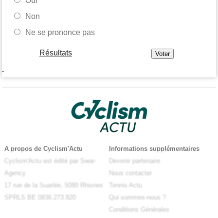
Oui
Non
Ne se prononce pas
Résultats
-
A propos de Cyclism'Actu
Informations supplémentaires
Cyclism'Actu est édité par Swar-
Devenir partenaire
Agency
Nous contacter
17 rue de la Suarlée, 5080 Rhisnes
Tennis Actu
SPRLS BE 0836.273.820
Qui sommes-nous ?
Conditions Générales