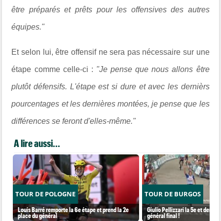
être préparés et prêts pour les offensives des autres
équipes."
Et selon lui, être offensif ne sera pas nécessaire sur une
étape comme celle-ci :
"Je pense que nous allons être
plutôt défensifs. L'étape est si dure et avec les dernièrs
pourcentages et les dernières montées, je pense que les
différences se feront d'elles-même."
A lire aussi...
TOUR DE POLOGNE
TOUR DE BURGOS
Louis Barré remporte la 6e étape et prend la 2e
Giulio Pellizzari la 5e et derniè
place du général
général final !