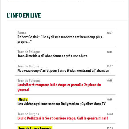
L'INFO EN LIVE
Route
17:37
Robert Gesink : "Le cyclisme moderne est beaucoup plus
propre..."
Tour de Pologne
17:16
Joao Almeida a dû abandonner après une chute
Tour de Burgos
16:57
Nouveau coup d'arrêt pour Jarno Widar, contraint à l'abandon
Tour de Pologne
16:38
Louis Barré remporte la 6e étape et prend la 2e place du
général
Média
16:36
Les vidéos cyclisme sont sur Dailymotion : Cyclism'Actu TV
Tour de Burgos
16:33
Giulio Pellizzari la 5e et dernière étape, Gall le général final !
Tour de France Femmes
15:53