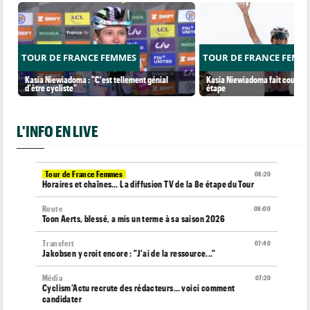
TOUR DE FRANCE FEMMES
TOUR DE FRANCE FEMM
Kasia Niewiadoma : "C'est tellement génial
Kasia Niewiadoma fait coup dou
d'être cycliste"
étape
L'INFO EN LIVE
Tour de France Femmes
08:20
Horaires et chaînes… La diffusion TV de la 8e étape du Tour
Route
08:00
Toon Aerts, blessé, a mis un terme à sa saison 2026
Transfert
07:40
Jakobsen y croit encore : "J'ai de la ressource..."
Média
07:20
Cyclism’Actu recrute des rédacteurs… voici comment
candidater