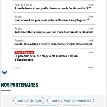
Tour de Burgos
07:00
A quelle heure et sur quelle chaîne suivre la 5e étape à la TV ?
Route
07/08
Quels seront les prochains défis du Slovène Tadej Pogacar ?
Route
07/08
Anton Schiffer à nouveau victime d'une fracture de la clavicule
Transfert
07/08
Soudal Quick-Step a recruté un talentueux sprinteur allemand
Tour d'Espagne
07/08
Le parcours de la 20e étape a été modifié en raison
d'éboulements
Média
07/08
Web-série : "Course toujours, dans les coulisses de la FDJ
United Series"
NOS PARTENAIRES
Route
07/08
Émilien Jacquelin va faire ses débuts en compétition le 16 août
!
Route
Tour de Burgos
Tour de France Femmes
07/08
Isaac Del Toro a prolongé avec UAE Team Emirates-XRG pour 5
ans !