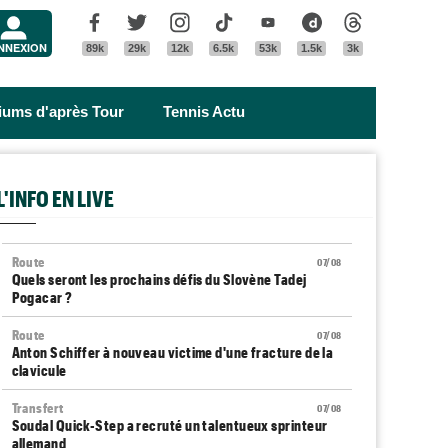
Menu
Facebook
Twitter
Instagram
Tik Tok
Youtube
Dailymotion
Threads
NNEXION
89k
29k
12k
6.5k
53k
1.5k
3k
riums d'après Tour
Tennis Actu
L'INFO EN LIVE
Route
07/08
Quels seront les prochains défis du Slovène Tadej
Pogacar ?
Route
07/08
Anton Schiffer à nouveau victime d'une fracture de la
clavicule
Transfert
07/08
Soudal Quick-Step a recruté un talentueux sprinteur
allemand