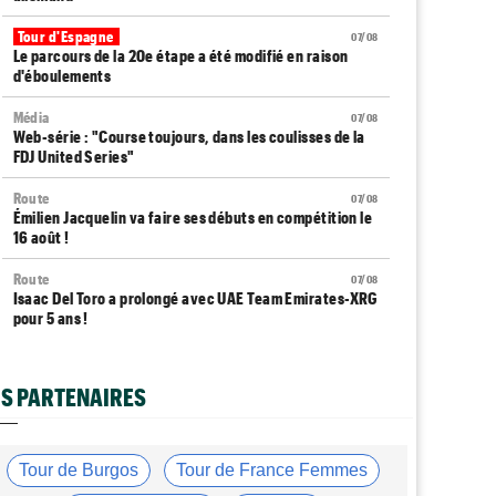
Tour d'Espagne
07/08
Le parcours de la 20e étape a été modifié en raison
d'éboulements
Média
07/08
Web-série : "Course toujours, dans les coulisses de la
FDJ United Series"
Route
07/08
Émilien Jacquelin va faire ses débuts en compétition le
16 août !
Route
07/08
Isaac Del Toro a prolongé avec UAE Team Emirates-XRG
pour 5 ans !
Route
07/08
Gesink : "Quand je suis passé pro, le dopage était
S PARTENAIRES
monnaie courante"
Transfert
07/08
Le Mercato vélo est ouvert... toutes les dernières infos
Tour de Burgos
Tour de France Femmes
et rumeurs