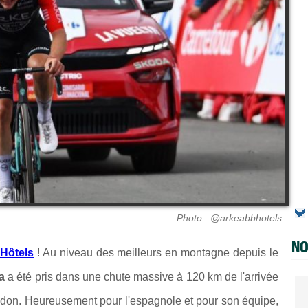
Photo : @arkeabbhotels
NO
Hôtels
! Au niveau des meilleurs en montagne depuis le
na
a été pris dans une chute massive à 120 km de l'arrivée
andon. Heureusement pour l'espagnole et pour son équipe,