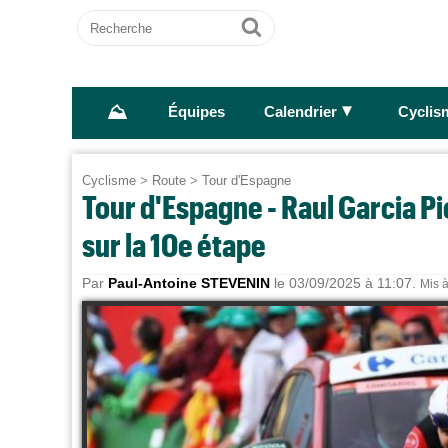
Recherche
Ok
⛰
►
Équipes
Calendrier
Cyclis
Cyclisme
>
Route
>
Tour d'Espagne
Tour d'Espagne - Raul Garcia P
sur la 10e étape
Par
Paul-Antoine STEVENIN
le 03/09/2025 à 11:07.
Mis à