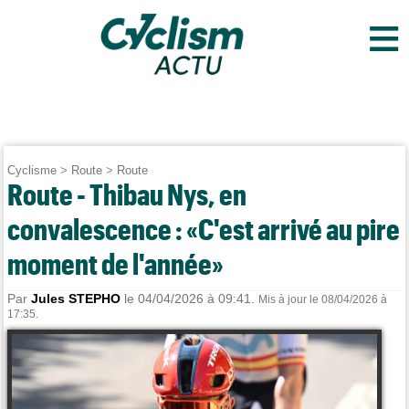
≡
Cyclisme
>
Route
>
Route
Route - Thibau Nys, en
convalescence : «C'est arrivé au pire
moment de l'année»
Par
Jules STEPHO
le 04/04/2026 à 09:41.
Mis à jour le 08/04/2026 à
17:35.