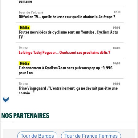
semaine
Tour de Pologne
07:10
Diffusion TV... quelle heure et sur quelle chaîne la 4e étape ?
Média
05/08
Toutes nos vidéos de cyclisme sont sur Youtube : Cyclism'Actu
TV
Route
05/08
Le bingo Tadej Pogacar... Quels sont ses prochains défis ?
Média
05/08
L'abonnement à Cyclism'Actu sans pub sans pop up : 9,99€
pour 1 an
Route
05/08
Trine Vingegaard : "L'entraînement, ça ne devrait pas être une
corvée..."
Média
05/08
Cyclism’Actu recrute des rédacteurs… si ça vous intéresse,
c'est ici !
NOS PARTENAIRES
Tour de France Femmes
05/08
Pauline Ferrand-Prévot : "Les autres sont un ton au-dessus"
Tour de Burgos
Tour de France Femmes