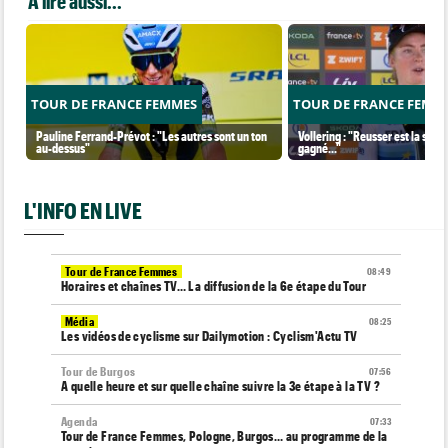
A lire aussi...
TOUR DE FRANCE FEMMES
TOUR DE FRANCE FEMM
Pauline Ferrand-Prévot : "Les autres sont un ton
Vollering : "Reusser est la seul
au-dessus"
gagné..."
L'INFO EN LIVE
Tour de France Femmes
08:49
Horaires et chaînes TV… La diffusion de la 6e étape du Tour
Média
08:25
Les vidéos de cyclisme sur Dailymotion : Cyclism'Actu TV
Tour de Burgos
07:56
A quelle heure et sur quelle chaîne suivre la 3e étape à la TV ?
Agenda
07:33
Tour de France Femmes, Pologne, Burgos… au programme de la