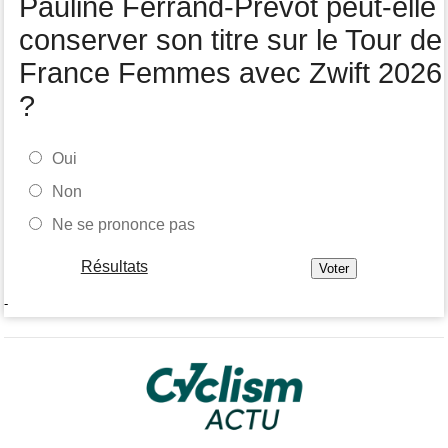
Pauline Ferrand-Prévot peut-elle
Tour de France Femmes
05/08
Demi Vollering la 5e étape ! Ferrand-Prévot perd tout
conserver son titre sur le Tour de
France Femmes avec Zwift 2026
?
Oui
Non
Ne se prononce pas
Résultats
-