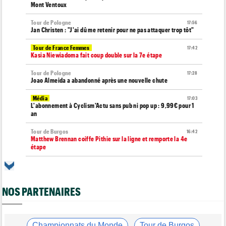
Mont Ventoux
Tour de Pologne
17:56
Jan Christen : "J'ai dû me retenir pour ne pas attaquer trop tôt"
Tour de France Femmes
17:42
Kasia Niewiadoma fait coup double sur la 7e étape
Tour de Pologne
17:28
Joao Almeida a abandonné après une nouvelle chute
Média
17:03
L'abonnement à Cyclism'Actu sans pub ni pop up : 9,99€ pour 1
an
Tour de Burgos
16:42
Matthew Brennan coiffe Pithie sur la ligne et remporte la 4e
étape
Média
16:38
Les vidéos cyclisme sont sur Dailymotion : Cyclism'Actu TV
NOS PARTENAIRES
Tour de Pologne
16:33
Jan Christen s'offre la 5e étape, trois français dans le top 5
Tour de France Femmes
16:24
La startlist complète du Tour Femmes... déjà 16 abandons
Championnats du Monde
Tour de Burgos