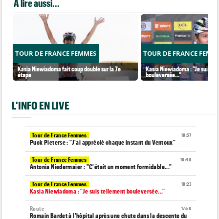
A lire aussi...
TOUR DE FRANCE FEMMES
TOUR DE FRANCE FEMM
Kasia Niewiadoma fait coup double sur la 7e
Kasia Niewiadoma : "Je suis te
étape
bouleversée..."
L'INFO EN LIVE
Tour de France Femmes
18:57
Puck Pieterse : "J'ai apprécié chaque instant du Ventoux"
Tour de France Femmes
18:40
Antonia Niedermaier : "C'était un moment formidable..."
Tour de France Femmes
18:23
Kasia Niewiadoma : "Je suis tellement bouleversée..."
Route
17:58
Romain Bardet à l'hôpital après une chute dans la descente du