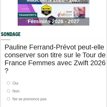
Média
05/08
Cyclism’Actu recrute des rédacteurs… si ça vous intéresse,
c'est ici !
TRANSFERTS
Tour de Burgos
05/08
Féminins 2026 - 2027
Oscar Onley : "Je n'avais pas connu le début de saison idéal…"
Tour de Pologne
05/08
SONDAGE
Paul Magnier seulement 14e de la 3e étape... puis déclassé
Tour du Portugal
05/08
Pauline Ferrand-Prévot peut-elle
Julius Johansen remporte le prologue, doublé UAE Team
Emirates
conserver son titre sur le Tour de
France Femmes avec Zwift 2026
?
Oui
Non
Ne se prononce pas