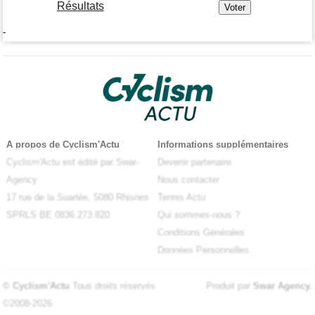
Résultats
-
A propos de Cyclism'Actu
Informations supplémentaires
Cyclism'Actu est édité par Swar-
Devenir partenaire
Agency
Nous contacter
17 rue de la Suarlée, 5080 Rhisnes
Tennis Actu
SPRLS BE 0836.273.820
Qui sommes-nous ?
Conditions Générales
Données Personnelles
© Cyclism'Actu
Tous droits réservés
Produit par
Swar Agency
.
©2008-2026