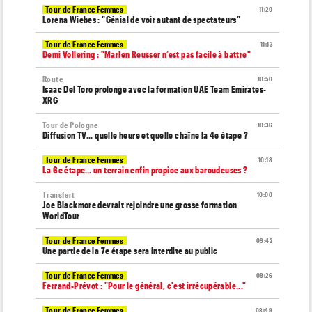
Tour de France Femmes
11:20
Lorena Wiebes : "Génial de voir autant de spectateurs"
Tour de France Femmes
11:13
Demi Vollering : "Marlen Reusser n’est pas facile à battre"
Route
10:50
Isaac Del Toro prolonge avec la formation UAE Team Emirates-
XRG
Tour de Pologne
10:36
Diffusion TV... quelle heure et quelle chaîne la 4e étape ?
Tour de France Femmes
10:18
La 6e étape… un terrain enfin propice aux baroudeuses ?
Transfert
10:00
Joe Blackmore devrait rejoindre une grosse formation
WorldTour
Tour de France Femmes
09:42
Une partie de la 7e étape sera interdite au public
Tour de France Femmes
09:26
Ferrand-Prévot : "Pour le général, c'est irrécupérable..."
Tour de France Femmes
08:49