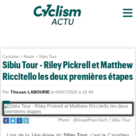
≡
Cyclisme
>
Route
>
Sibiu Tour
Sibiu Tour - Riley Pickrell et Matthew
Riccitello les deux premières étapes
Par
Titouan LABOURIE
le 04/07/2025 à 15:49
Photo : @IsraelPremTech / Sibiu Tour
Lors de la 1ère étape du
Sibiu Tour
, c’est le Canadien