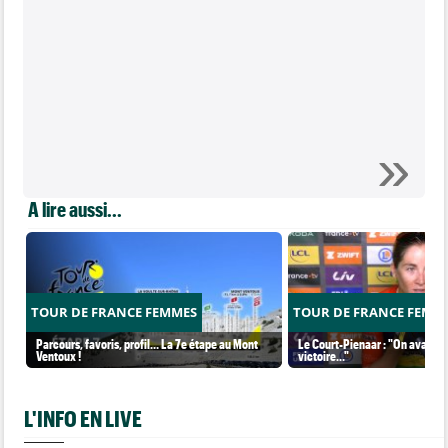
A lire aussi...
TOUR DE FRANCE FEMMES
TOUR DE FRANCE FEMM
Parcours, favoris, profil… La 7e étape au Mont
Le Court-Pienaar : "On avait be
Ventoux !
victoire..."
L'INFO EN LIVE