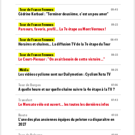
Tour de France Femmes
09:45
Cédrine Kerbaol : "Terminer deuxième, c'est un peu amer"
Tour de France Femmes
09:22
Parcours, favoris, profil… La 7e étape au Mont Ventoux !
Tour de France Femmes
08:49
Horaires et chaînes… La diffusion TV de la 7e étape du Tour
Tour de France Femmes
08:33
Le Court-Pienaar : "On avait besoin de cette victoire..."
Média
08:25
Les vidéos cyclisme sont sur Dailymotion : Cyclism'Actu TV
Tour de Burgos
07:56
A quelle heure et sur quelle chaîne suivre la 4e étape à la TV ?
Transfert
07:43
Le Mercato vélo est ouvert... les toutes les dernières infos
Route
07:33
L'une des plus anciennes équipes du peloton va disparaître en
2027
Tour de Pologne