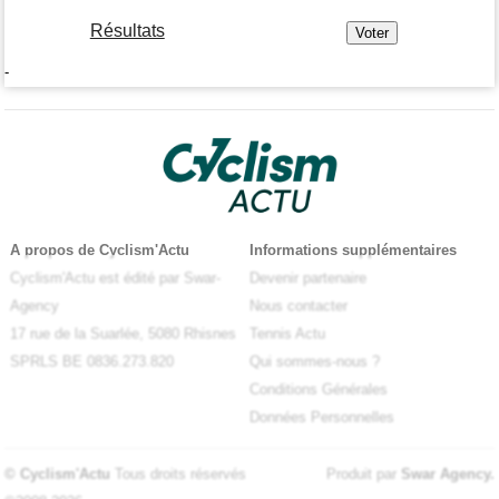
Résultats
-
A propos de Cyclism'Actu
Informations supplémentaires
Cyclism'Actu est édité par Swar-
Devenir partenaire
Agency
Nous contacter
17 rue de la Suarlée, 5080 Rhisnes
Tennis Actu
SPRLS BE 0836.273.820
Qui sommes-nous ?
Conditions Générales
Données Personnelles
© Cyclism'Actu
Tous droits réservés
Produit par
Swar Agency
.