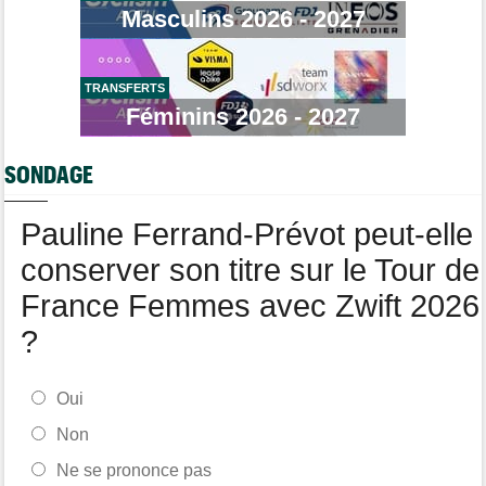
06/08
Masculins 2026 - 2027
La surprise Francisco Campos remporte la 1ère étape
Tour de Pologne
06/08
Bart Lemmen : "J'attendais cette 1ère victoire depuis
longtemps"
TRANSFERTS
Féminins 2026 - 2027
Tour de France Femmes
06/08
Marlen Reusser : "Le Mont Ventoux... on verra"
SONDAGE
Route
06/08
Isaac Del Toro prolonge avec UAE Team Emirates-XRG jusqu'en
2031
Pauline Ferrand-Prévot peut-elle
conserver son titre sur le Tour de
France Femmes avec Zwift 2026
?
Oui
Non
Ne se prononce pas