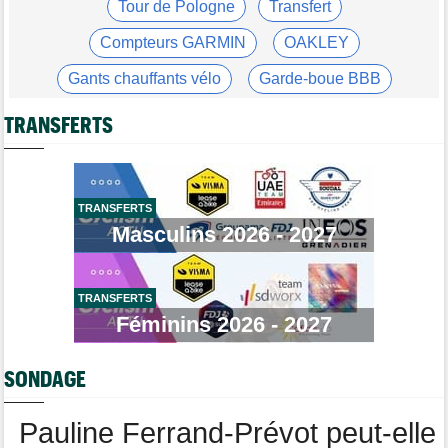
Tour de Pologne
Transfert
an
Compteurs GARMIN
OAKLEY
Média
16:38
Les vidéos cyclisme sont sur Dailymotion : Cyclism'Actu TV
Gants chauffants vélo
Garde-boue BBB
Tour de Pologne
16:33
Casque ABUS
Jeu de Vélo
Jan Christen s'offre la 5e étape, trois français dans le top 5
TRANSFERTS
Brassard Fréquence Cardiaque
Tour de France Femmes
16:24
La startlist complète du Tour Femmes... déjà 16 abandons
Tour de France Femmes
13:52
TRANSFERTS
Puck Pieterse : "Je vise le maillot à pois..."
Masculins 2026 - 2027
Tour de France Femmes
13:36
Marlen Reusser, maillot jaune : "Le Mont Ventoux, on verra"
TRANSFERTS
Agenda
13:13
Le Tour Femmes, Pologne, Burgos… le programme de la fin de
Féminins 2026 - 2027
semaine
Tour de France Femmes
12:12
SONDAGE
Parcours, favoris, profil… La 7e étape et le Mont Ventoux !
Pauline Ferrand-Prévot peut-elle