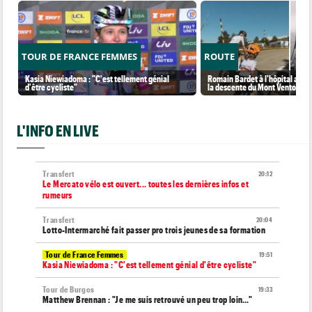
TOUR DE FRANCE FEMMES
ROUTE
Kasia Niewiadoma : "C'est tellement génial
Romain Bardet à l'hôpital aprè
d'être cycliste"
la descente du Mont Ventoux
L'INFO EN LIVE
Transfert
20:12
Le Mercato vélo est ouvert... toutes les dernières infos et
rumeurs
Transfert
20:04
Lotto-Intermarché fait passer pro trois jeunes de sa formation
Tour de France Femmes
19:51
Kasia Niewiadoma : "C'est tellement génial d'être cycliste"
Tour de Burgos
19:33
Matthew Brennan : "Je me suis retrouvé un peu trop loin…"