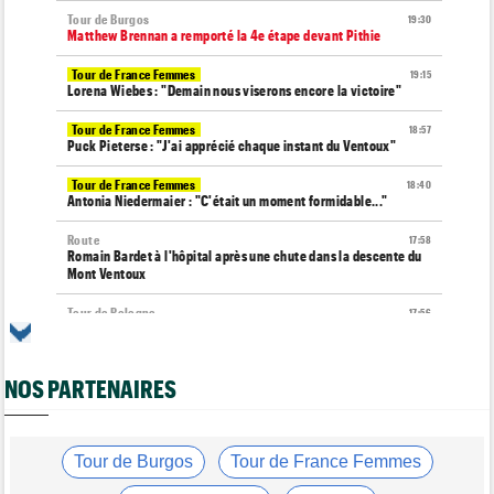
Tour de Burgos
19:30
Matthew Brennan a remporté la 4e étape devant Pithie
Tour de France Femmes
19:15
Lorena Wiebes : "Demain nous viserons encore la victoire"
Tour de France Femmes
18:57
Puck Pieterse : "J'ai apprécié chaque instant du Ventoux"
Tour de France Femmes
18:40
Antonia Niedermaier : "C'était un moment formidable..."
Route
17:58
Romain Bardet à l'hôpital après une chute dans la descente du
Mont Ventoux
Tour de Pologne
17:56
Jan Christen : "J'ai dû me retenir pour ne pas attaquer trop tôt"
Tour de France Femmes
17:42
NOS PARTENAIRES
Kasia Niewiadoma fait coup double sur la 7e étape
Tour de Pologne
17:28
Joao Almeida a abandonné après une nouvelle chute
Tour de Burgos
Tour de France Femmes
Média
17:03
L'abonnement à Cyclism'Actu sans pub ni pop up : 9,99€ pour 1