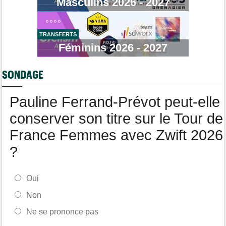
Masculins 2026 - 2027
Horaires et chaînes… La diffusion de la 6e étape du Tour
Transfert
12:58
Le Mercato vélo est ouvert... voici toutes les dernières infos
TRANSFERTS
Média
Féminins 2026 - 2027
12:37
Cyclism’Actu recrute des rédacteurs… si cela vous intéresse,
c'est ici !
SONDAGE
Tour de Pologne
12:25
Paul Magnier, 14e de la 3e étape... puis déclassé
Pauline Ferrand-Prévot peut-elle
conserver son titre sur le Tour de
France Femmes avec Zwift 2026
?
Oui
Non
Ne se prononce pas