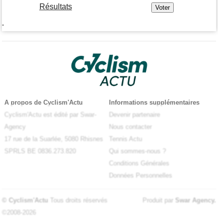
Résultats
-
A propos de Cyclism'Actu
Informations supplémentaires
Cyclism'Actu est édité par Swar-
Devenir partenaire
Agency
Nous contacter
17 rue de la Suarlée, 5080 Rhisnes
Tennis Actu
SPRLS BE 0836.273.820
Qui sommes-nous ?
Conditions Générales
Données Personnelles
© Cyclism'Actu
Tous droits réservés
Produit par
Swar Agency
.
©2008-2026