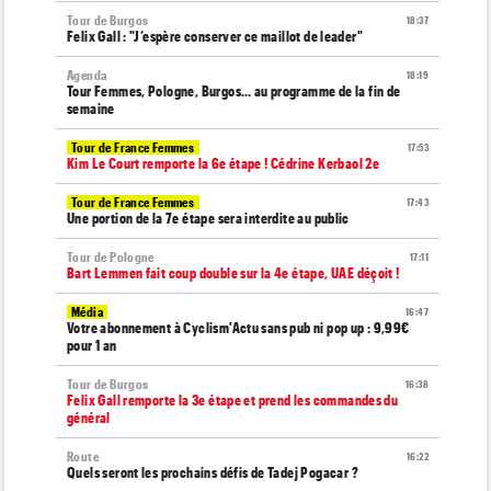
Tour de Burgos
18:37
Felix Gall : "J’espère conserver ce maillot de leader"
Agenda
18:19
Tour Femmes, Pologne, Burgos… au programme de la fin de
semaine
Tour de France Femmes
17:53
Kim Le Court remporte la 6e étape ! Cédrine Kerbaol 2e
Tour de France Femmes
17:43
Une portion de la 7e étape sera interdite au public
Tour de Pologne
17:11
Bart Lemmen fait coup double sur la 4e étape, UAE déçoit !
Média
16:47
Votre abonnement à Cyclism'Actu sans pub ni pop up : 9,99€
pour 1 an
Tour de Burgos
16:38
Felix Gall remporte la 3e étape et prend les commandes du
général
Route
16:22
Quels seront les prochains défis de Tadej Pogacar ?