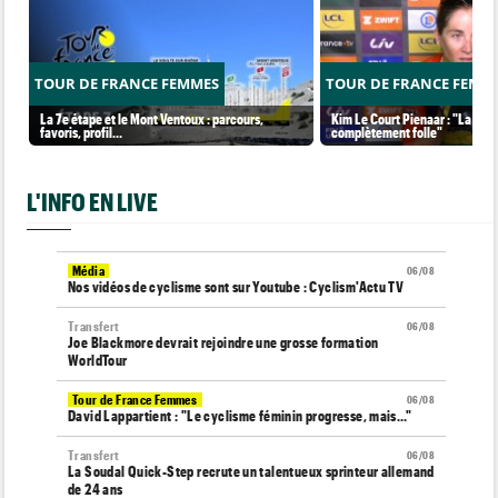
TOUR DE FRANCE FEMMES
TOUR DE FRANCE FEMM
La 7e étape et le Mont Ventoux : parcours,
Kim Le Court Pienaar : "La cour
favoris, profil…
complètement folle"
L'INFO EN LIVE
Média
06/08
Nos vidéos de cyclisme sont sur Youtube : Cyclism'Actu TV
Transfert
06/08
Joe Blackmore devrait rejoindre une grosse formation
WorldTour
Tour de France Femmes
06/08
David Lappartient : "Le cyclisme féminin progresse, mais…"
Transfert
06/08
La Soudal Quick-Step recrute un talentueux sprinteur allemand
de 24 ans