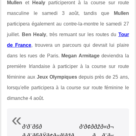
Mullen
et
Healy
participeront à la course sur route
masculine le samedi 3 août, tandis que
Mullen
participera également au contre-la-montre le samedi 27
juillet.
Ben Healy
, très remuant sur les routes du
Tour
de France
, trouvera un parcours qui devrait lui plaire
dans les rues de Paris.
Megan Armitage
deviendra la
première Irlandaise à participer à la course sur route
féminine aux
Jeux Olympiques
depuis près de 25 ans,
lorsqu'elle participera à la course sur route féminine le
dimanche 4 août.
ð‘ð¨ðšð ð‘ð¢ððžð«ð¬
ð‚ð¨ð§ðŸð¢ð«ð¦ðžð ð…ð¨ð«