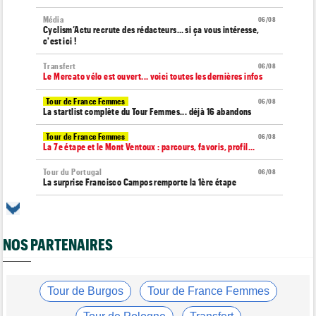
Média
06/08
Cyclism’Actu recrute des rédacteurs… si ça vous intéresse,
c'est ici !
Transfert
06/08
Le Mercato vélo est ouvert... voici toutes les dernières infos
Tour de France Femmes
06/08
La startlist complète du Tour Femmes... déjà 16 abandons
Tour de France Femmes
06/08
La 7e étape et le Mont Ventoux : parcours, favoris, profil…
Tour du Portugal
06/08
La surprise Francisco Campos remporte la 1ère étape
Tour de Pologne
06/08
Bart Lemmen : "J'attendais cette 1ère victoire depuis
longtemps"
NOS PARTENAIRES
Tour de France Femmes
06/08
Marlen Reusser : "Le Mont Ventoux... on verra"
Tour de France Femmes
Tour de Burgos
Tour de France Femmes
06/08
Kim Le Court Pienaar : "La course a été complètement folle"