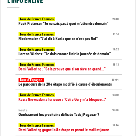
L'INFO EN LIVE
Tour de France Femmes
20:10
Puck Pieterse : "Je ne sais pas à quoi m'attendre demain"
Tour de France Femmes
19:51
Niedermaier : "J’ai dit à Kasia que ce n’est pas fini"
Tour de France Femmes
19:32
Lorena Wiebes : "Je dois encore finir la journée de demain"
Tour de France Femmes
19:13
Demi Vollering : "Cela prouve que si on rêve en grand..."
Tour d'Espagne
19:04
Le parcours de la 20e étape modifié à cause d'éboulements
Tour de France Femmes
18:50
Kasia Niewiadoma furieuse : "Célia Gery m'a bloquée..."
Route
18:28
Quels seront les prochains défis de Tadej Pogacar ?
Tour de France Femmes
18:14
Demi Vollering gagne la 8e étape et prend le maillot jaune