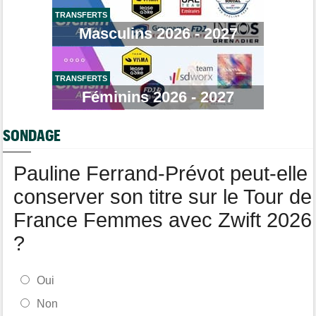
Tour de France Femmes
15:53
TRANSFERTS
Reusser : "On s'est trop regardées... c'était stupide"
Masculins 2026 - 2027
Tour de France Femmes
15:35
Lilan Calmejane: "Ferrand-Prévot nous raconte des salades…"
TRANSFERTS
Route
15:22
Un coureur de 16 ans touché à la moelle épinière suite à un
Féminins 2026 - 2027
accident
Tour de France Femmes
14:59
SONDAGE
La peloton du Tour Femmes... 21 abandons
Pauline Ferrand-Prévot peut-elle
conserver son titre sur le Tour de
France Femmes avec Zwift 2026
?
Oui
Non