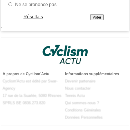
Ne se prononce pas
Résultats
-
A propos de Cyclism'Actu
Informations supplémentaires
Cyclism'Actu est édité par Swar-
Devenir partenaire
Agency
Nous contacter
17 rue de la Suarlée, 5080 Rhisnes
Tennis Actu
SPRLS BE 0836.273.820
Qui sommes-nous ?
Conditions Générales
Données Personnelles