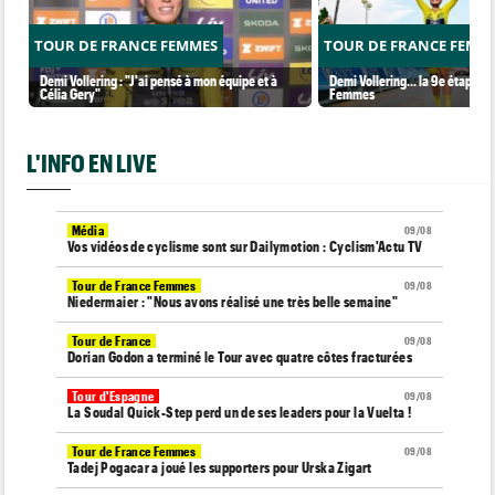
TOUR DE FRANCE FEMMES
TOUR DE FRANCE FEMM
Demi Vollering : "J'ai pensé à mon équipe et à
Demi Vollering... la 9e étape et
Célia Gery"
Femmes
L'INFO EN LIVE
Média
09/08
Vos vidéos de cyclisme sont sur Dailymotion : Cyclism'Actu TV
Tour de France Femmes
09/08
Niedermaier : "Nous avons réalisé une très belle semaine"
Tour de France
09/08
Dorian Godon a terminé le Tour avec quatre côtes fracturées
Tour d'Espagne
09/08
La Soudal Quick-Step perd un de ses leaders pour la Vuelta !
Tour de France Femmes
09/08
Tadej Pogacar a joué les supporters pour Urska Zigart