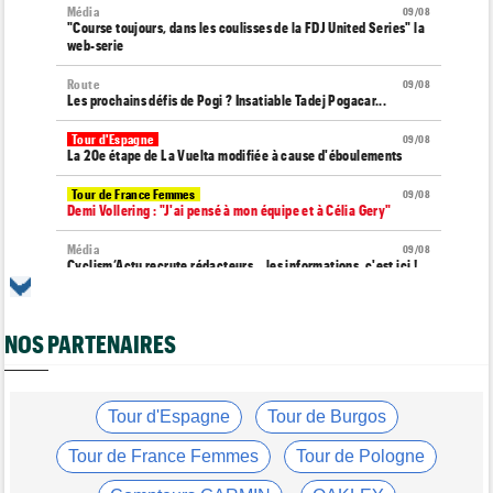
Média
09/08
"Course toujours, dans les coulisses de la FDJ United Series" la
web-serie
Route
09/08
Les prochains défis de Pogi ? Insatiable Tadej Pogacar...
Tour d'Espagne
09/08
La 20e étape de La Vuelta modifiée à cause d'éboulements
Tour de France Femmes
09/08
Demi Vollering : "J'ai pensé à mon équipe et à Célia Gery"
Média
09/08
Cyclism’Actu recrute rédacteurs… les informations, c'est ici !
Route
09/08
Émilien Jacquelin va faire ses débuts à la compétition le 16
NOS PARTENAIRES
août prochain
Tour de France Femmes
09/08
Demi Vollering... la 9e étape et le Tour de France Femmes
Tour d'Espagne
Tour de Burgos
Tour de France Femmes
09/08
Vollering : "Niewiadoma ? Si elle parle de fair-play..."
Tour de France Femmes
Tour de Pologne
Tour d'Espagne
09/08