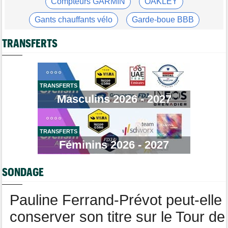
Compteurs GARMIN
OAKLEY
Primoz Roglic pourrait manquer La Vuelta... pas remis de sa
chute
Gants chauffants vélo
Garde-boue BBB
Tour de France Femmes
09/08
Casque ABUS
Jeu de Vélo
Lars Boom : "Célia Géry dit qu'elle n'a rien fait de mal"
TRANSFERTS
Brassard Fréquence Cardiaque
Tour de France Femmes
09/08
Lorena Wiebes va ramener le maillot vert à Nice !
Tour de Pologne
09/08
TRANSFERTS
Stefan Küng la 7e étape, Brenner le général... jackpot pour
Masculins 2026 - 2027
Tudor
Route
09/08
Romain Bardet hospitalisé après une chute dans la descente du
Mont Ventoux
TRANSFERTS
Féminins 2026 - 2027
Tour de Pologne
09/08
Louis Barré, son 1er succès chez les pros : "J'étais déterminé"
SONDAGE
Tour de France Femmes
09/08
Loes Adegeest : "On essaiera encore..."
Pauline Ferrand-Prévot peut-elle
conserver son titre sur le Tour de