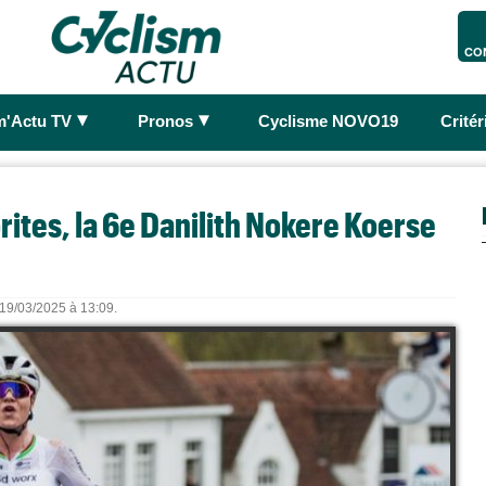
CO
►
►
m'Actu TV
Pronos
Cyclisme NOVO19
Crité
rites, la 6e Danilith Nokere Koerse
e 19/03/2025 à 13:09.