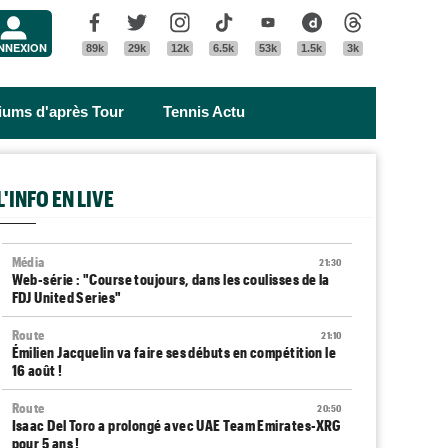
Menu
Facebook
Twitter
Instagram
Tik Tok
Youtube
Dailymotion
Threads
NNEXION
89k
29k
12k
6.5k
53k
1.5k
3k
riums d'après Tour
Tennis Actu
L'INFO EN LIVE
Média
21:30
Web-série : "Course toujours, dans les coulisses de la
FDJ United Series"
Route
21:10
Émilien Jacquelin va faire ses débuts en compétition le
16 août !
Route
20:50
Isaac Del Toro a prolongé avec UAE Team Emirates-XRG
pour 5 ans !