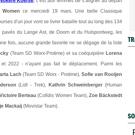
Nokere Koerse
, c'est aux femmes de s'aligner au départ
se Women
ce mercredi 19 mars. Une belle Classique
rses d'un jour vont se livrer bataille tout au long des 134
s pavés du Lange Ast, de Doorn et du Hulspontweg, les
TR
une fois, aucune grande favorite ne se dégage de la liste
ecky
(Team SD Worx-Protime) et sa coéquipière
Lorena
t 2022 - n'ayant pas fait le déplacement. Parmi les
arta Lach
(Team SD Worx - Protime),
Sofie van Rooijen
derson
(Lidl - Trek),
Kathrin Schweinberger
(Human
Victoire Berteau
(Cofidis Women Team),
Zoe Bäckstedt
je Mackaij
(Movistar Team).
SO