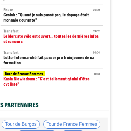
Route
20:30
Gesink : "Quand je suis passé pro, le dopage était
monnaie courante"
Transfert
20:12
Le Mercato vélo est ouvert... toutes les dernières infos
et rumeurs
Transfert
20:04
Lotto-Intermarché fait passer pro trois jeunes de sa
formation
Tour de France Femmes
19:51
Kasia Niewiadoma : "C'est tellement génial d'être
cycliste"
Tour de Burgos
19:33
Matthew Brennan : "Je me suis retrouvé un peu trop
S PARTENAIRES
loin…"
Tour de Burgos
19:30
Matthew Brennan a remporté la 4e étape devant Pithie
Tour de Burgos
Tour de France Femmes