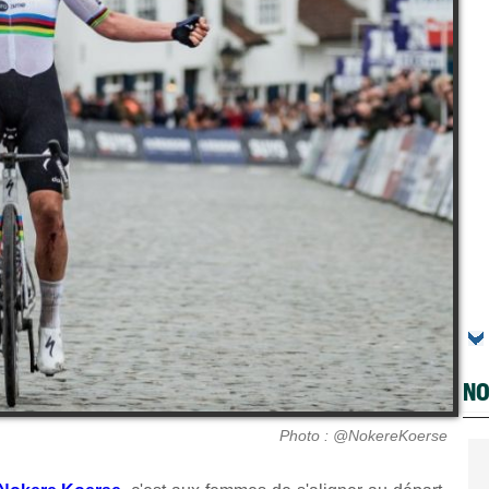
NO
Photo : @NokereKoerse