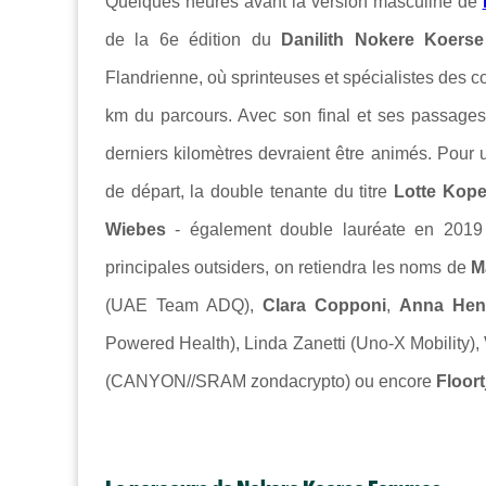
Quelques heures avant la version masculine de
de la 6e édition du
Danilith Nokere Koer
Flandrienne, où sprinteuses et spécialistes des cou
km du parcours. Avec son final et ses passage
derniers kilomètres devraient être animés. Pour 
de départ, la double tenante du titre
Lotte Kop
Wiebes
- également double lauréate en 2019 e
principales outsiders, on retiendra les noms de
M
(UAE Team ADQ),
Clara Copponi
,
Anna Hen
Powered Health),
Linda Zanetti (Uno-X Mobility),
(CANYON//SRAM zondacrypto) ou encore
Floort