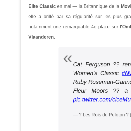
Elite Classic
en mai — la Britannique de la
Movi
elle a brillé par sa régularité sur les plus g
notamment une remarquable 4e place sur
l'Om
Vlaanderen
.
Cat Ferguson ?? rem
Women's Classic
#N
Ruby Roseman-Gannon
Fleur Moors ?? a 
pic.twitter.com/ciceM
— ? Les Rois du Peloton 