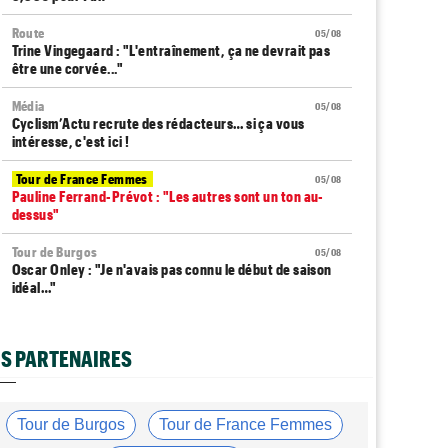
Route
05/08
Trine Vingegaard : "L'entraînement, ça ne devrait pas
être une corvée..."
Média
05/08
Cyclism’Actu recrute des rédacteurs… si ça vous
intéresse, c'est ici !
Tour de France Femmes
05/08
Pauline Ferrand-Prévot : "Les autres sont un ton au-
dessus"
Tour de Burgos
05/08
Oscar Onley : "Je n'avais pas connu le début de saison
idéal…"
Tour de Pologne
05/08
Paul Magnier seulement 14e de la 3e étape... puis
S PARTENAIRES
déclassé
Tour du Portugal
05/08
Julius Johansen remporte le prologue, doublé UAE Team
Tour de Burgos
Tour de France Femmes
Emirates