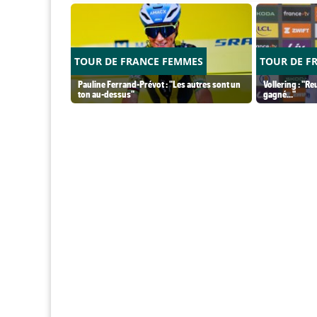
TOUR DE FRANCE FEMMES
TOUR DE F
Pauline Ferrand-Prévot : "Les autres sont un
Vollering : "Re
ton au-dessus"
gagné..."