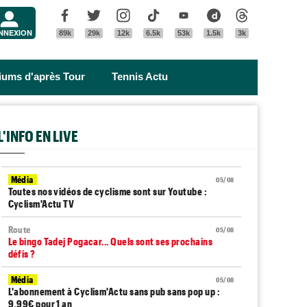
Menu
Facebook
Twitter
Instagram
Tik Tok
Youtube
Dailymotion
Threads
NNEXION
89k
29k
12k
6.5k
53k
1.5k
3k
riums d'après Tour
Tennis Actu
L'INFO EN LIVE
Média
05/08
Toutes nos vidéos de cyclisme sont sur Youtube :
Cyclism'Actu TV
Route
05/08
Le bingo Tadej Pogacar... Quels sont ses prochains
défis ?
Média
05/08
L'abonnement à Cyclism'Actu sans pub sans pop up :
9,99€ pour 1 an