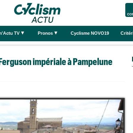
CO
►
►
m'Actu TV
Pronos
Cyclisme NOVO19
Crité
 Ferguson impériale à Pampelune