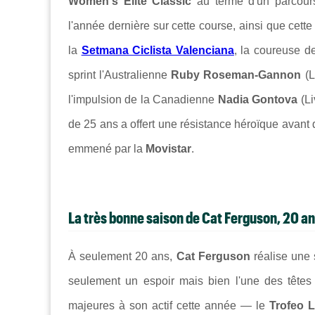
Women's Elite Classic
au terme d'un parcour
l'année dernière sur cette course, ainsi que cette
la
Setmana Ciclista Valenciana
, la coureuse de
sprint l'Australienne
Ruby Roseman-Gannon
(L
l'impulsion de la Canadienne
Nadia Gontova
(Li
de 25 ans a offert une résistance héroïque avant 
emmené par la
Movistar
.
La très bonne saison de Cat Ferguson, 20 a
À seulement 20 ans,
Cat Ferguson
réalise une 
seulement un espoir mais bien l'une des têtes 
majeures à son actif cette année — le
Trofeo 