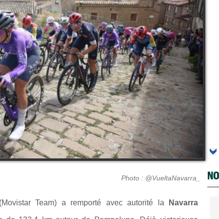
NO
Photo : @VueltaNavarra_
Movistar Team) a remporté avec autorité la
Navarra