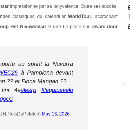
star
impressionne par sa polyvalence. Outre ses succès,
randes classiques du calendrier
WorldTour
, accrochant
loop Het Nieuwsblad
et une 6e place sur
Dwars door
porte au sprint la Navarra
WEC26
à Pamplona devant
 ?? et Fiona Mangan ??
-
fini 4e
#lesrp
#lequipevelo
ugocC
? (@LRoisDuPeloton)
May 13, 2026