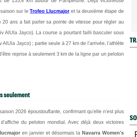
s de 133,4 km autour de Pampelune. Déjà victorieuse
 saison sur le
Trofeo Llucmajor
et la deuxième étape de
 20 ans a fait parler sa pointe de vitesse pour régler au
iv AlUla Jayco). La course a pourtant failli basculer sous
TR
v AlUla Jayco) ; partie seule à 27 km de l'arrivée, l'athlète
d'être reprise à seulement 3 km de la ligne par un peloton
ns seulement
saison 2026 époustouflante, confirmant qu'elle n'est plus
SO
d'affiche du peloton mondial. Avec déjà deux victoires
Llucmajor
en janvier et désormais la
Navarra Women's