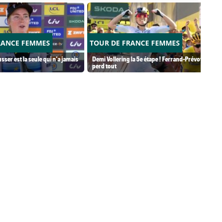
RANCE FEMMES
TOUR DE FRANCE FEMMES
usser est la seule qui n'a jamais
Demi Vollering la 5e étape ! Ferrand-Prévot
perd tout