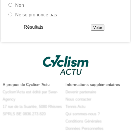
Non
Ne se prononce pas
Résultats
-
A propos de Cyclism'Actu
Informations supplémentaires
Cyclism'Actu est édité par Swar-
Devenir partenaire
Agency
Nous contacter
17 rue de la Suarlée, 5080 Rhisnes
Tennis Actu
SPRLS BE 0836.273.820
Qui sommes-nous ?
Conditions Générales
Données Personnelles