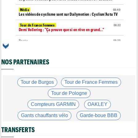
Média
08:40
Les vidéos de cyclisme sont sur Dailymotion : Cyclism'Actu TV
Tour de France Femmes
08:32
Demi Vollering : "Ça prouve que si on rêve en grand..."
Route
08:20
Un espoir de 16 ans très lourdement blessé, percuté par une
voiture !
NOS PARTENAIRES
Tour de France Femmes
08:00
La peloton du Tour de France Femmes... 21 abandons
Route
07:40
Anton Schiffer encore victime d'une fracture de la clavicule
Tour de Burgos
Tour de France Femmes
Tour de France Femmes
07:20
Tour de Pologne
Chaînes et horaires… La diffusion TV de la 9e étape du Tour
Compteurs GARMIN
OAKLEY
Tour de France Femmes
07:00
Pauline Ferrand-Prévot a abandonné le Tour Femmes, malade
Gants chauffants vélo
Garde-boue BBB
Tour de Burgos
06:48
Casque ABUS
Jeu de Vélo
Felix Gall : "Ma 1ère victoire sur un classement général..."
TRANSFERTS
Brassard Fréquence Cardiaque
Média
08/08