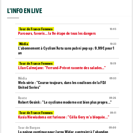
L'INFO EN LIVE
Tour de France Femmes
10:45
Parcours, favoris… la 9e étape de tous les dangers
Média
10:33
L'abonnement à Cyclism'Actu sans pub ni pop up : 9,99€ pour 1
an
Tour de France Femmes
10:19
Lilan Calmejane: "Ferrand-Prévot raconte des salades…"
Média
09:53
Web-série : "Course toujours, dans les coulisses de la FDJ
United Series"
Route
09:26
Robert Gesink : "Le cyclisme moderne est bien plus propre..."
Tour de France Femmes
09:11
Kasia Niewiadoma est furieuse : "Célia Gery m'a bloquée..."
Tour de Burgos
09:00
La poisse continue pour Jarno Widar, contraint à l'abandon