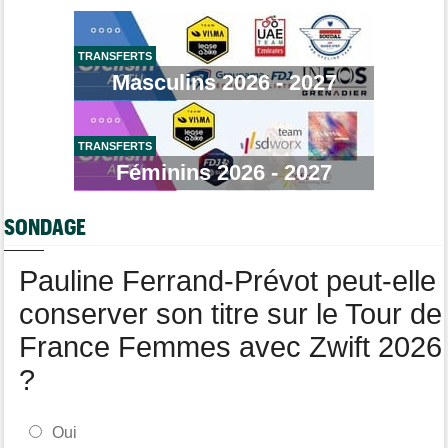
Cyclism’Actu recrute des rédacteurs… toutes les infos ici !
Transfert
08/08
TRANSFERTS
Lotto-Intermarché fait passer pro trois jeunes de sa formation
Masculins 2026 - 2027
Transfert
08/08
Joe Blackmore devrait signer chez une armada du WorldTour
TRANSFERTS
Route
08/08
Émilien Jacquelin va faire ses débuts en compétition le 16 août
Féminins 2026 - 2027
!
Championnats du Monde
08/08
SONDAGE
La sélection française pour les Championnats du monde
Pauline Ferrand-Prévot peut-elle
conserver son titre sur le Tour de
France Femmes avec Zwift 2026
?
Oui