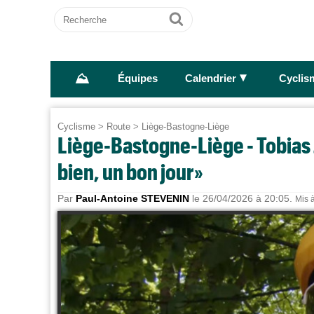
Recherche
Ok
⛰
►
Équipes
Calendrier
Cyclis
Cyclisme
>
Route
>
Liège-Bastogne-Liège
Liège-Bastogne-Liège - Tobias 
bien, un bon jour»
Par
Paul-Antoine STEVENIN
le 26/04/2026 à 20:05.
Mis à