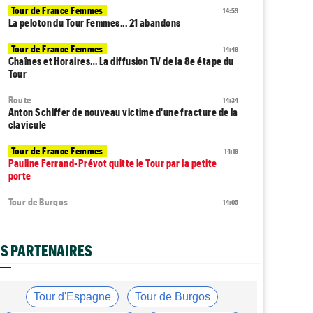
Tour de France Femmes
14:59
La peloton du Tour Femmes... 21 abandons
Tour de France Femmes
14:48
Chaînes et Horaires… La diffusion TV de la 8e étape du
Tour
Route
14:34
Anton Schiffer de nouveau victime d'une fracture de la
clavicule
Tour de France Femmes
14:19
Pauline Ferrand-Prévot quitte le Tour par la petite
porte
Tour de Burgos
14:05
Nouveau coup d'arrêt pour Jarno Widar, contraint à
l'abandon
S PARTENAIRES
Tour de France Femmes
13:29
Lorena Wiebes : "La 8e étape ? Nous l'avons ciblé..."
Tour de France Femmes
13:09
Tour d'Espagne
Tour de Burgos
Antonia Niedermaier : "Kasia ? J’ai toujours cru en elle"