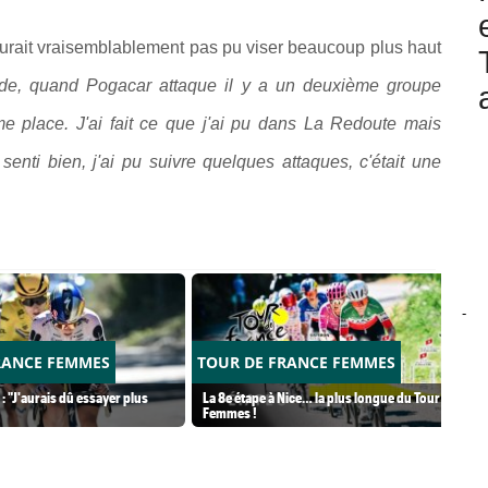
aurait vraisemblablement pas pu viser beaucoup plus haut
ude, quand Pogacar attaque il y a un deuxième groupe
me place. J'ai fait ce que j'ai pu dans La Redoute mais
 senti bien, j'ai pu suivre quelques attaques, c'était une
-
RANCE FEMMES
TOUR DE FRANCE FEMMES
: "J'aurais dû essayer plus
La 8e étape à Nice… la plus longue du Tour
Femmes !