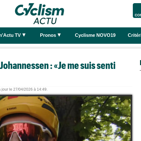
CO
►
►
m'Actu TV
Pronos
Cyclisme NOVO19
Crité
Johannessen : «Je me suis senti
 jour le 27/04/2026 à 14:49.