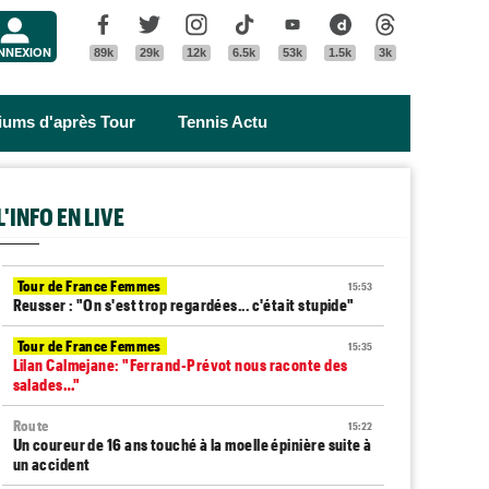
Menu
Facebook
Twitter
Instagram
Tik Tok
Youtube
Dailymotion
Threads
NNEXION
89k
29k
12k
6.5k
53k
1.5k
3k
riums d'après Tour
Tennis Actu
L'INFO EN LIVE
Tour de France Femmes
15:53
Reusser : "On s'est trop regardées... c'était stupide"
Tour de France Femmes
15:35
Lilan Calmejane: "Ferrand-Prévot nous raconte des
salades…"
Route
15:22
Un coureur de 16 ans touché à la moelle épinière suite à
un accident