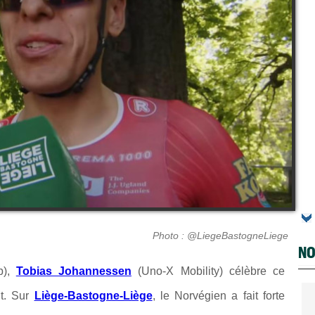
Photo : @LiegeBastogneLiege
NO
p),
Tobias Johannessen
(Uno-X Mobility) célèbre ce
t. Sur
Liège-Bastogne-Liège
, le Norvégien a fait forte