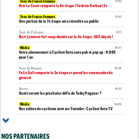
Tour de France Femmes
17:53
Kim Le Court remporte la 6e étape ! Cédrine Kerbaol 2e
Tour de France Femmes
17:43
Une portion de la 7e étape sera interdite au public
Tour de Pologne
17:11
Bart Lemmen fait coup double sur la 4e étape, UAE déçoit !
Média
16:47
Votre abonnement à Cyclism'Actu sans pub ni pop up : 9,99€
pour 1 an
Tour de Burgos
16:38
Felix Gall remporte la 3e étape et prend les commandes du
général
Route
16:22
Quels seront les prochains défis de Tadej Pogacar ?
Média
16:00
Nos vidéos de cyclisme sont sur Youtube : Cyclism'Actu TV
Route
15:37
Un Allemand de la Visma victime d'une fracture pour la 2e fois
en 2 mois !
NOS PARTENAIRES