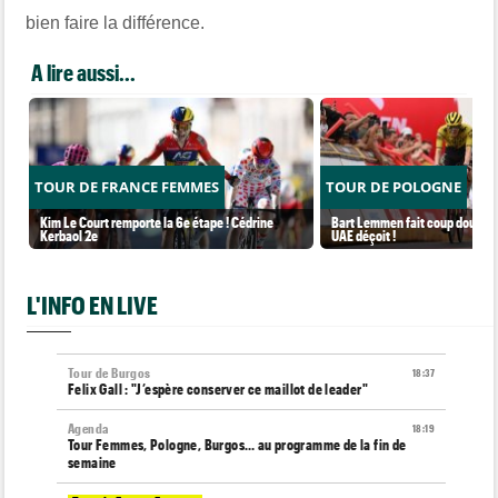
bien faire la différence.
A lire aussi...
TOUR DE FRANCE FEMMES
TOUR DE POLOGNE
Kim Le Court remporte la 6e étape ! Cédrine
Bart Lemmen fait coup double s
Kerbaol 2e
UAE déçoit !
L'INFO EN LIVE
Tour de Burgos
18:37
Felix Gall : "J’espère conserver ce maillot de leader"
Agenda
18:19
Tour Femmes, Pologne, Burgos… au programme de la fin de
semaine