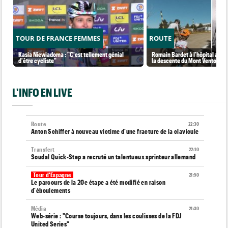
TOUR DE FRANCE FEMMES
ROUTE
Kasia Niewiadoma : "C'est tellement génial
Romain Bardet à l'hôpital aprè
d'être cycliste"
la descente du Mont Ventoux
L'INFO EN LIVE
Route
22:30
Anton Schiffer à nouveau victime d'une fracture de la clavicule
Transfert
22:10
Soudal Quick-Step a recruté un talentueux sprinteur allemand
Tour d'Espagne
21:50
Le parcours de la 20e étape a été modifié en raison
d'éboulements
Média
21:30
Web-série : "Course toujours, dans les coulisses de la FDJ
United Series"