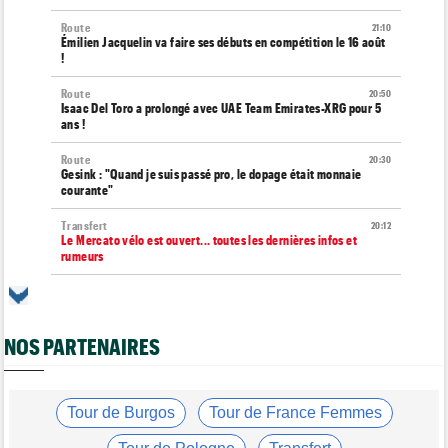
Route
21:10
Émilien Jacquelin va faire ses débuts en compétition le 16 août
!
Route
20:50
Isaac Del Toro a prolongé avec UAE Team Emirates-XRG pour 5
ans !
Route
20:30
Gesink : "Quand je suis passé pro, le dopage était monnaie
courante"
Transfert
20:12
Le Mercato vélo est ouvert... toutes les dernières infos et
rumeurs
Transfert
20:04
Lotto-Intermarché fait passer pro trois jeunes de sa formation
NOS PARTENAIRES
Tour de France Femmes
19:51
Kasia Niewiadoma : "C'est tellement génial d'être cycliste"
Tour de Burgos
19:33
Matthew Brennan : "Je me suis retrouvé un peu trop loin…"
Tour de Burgos
Tour de France Femmes
Tour de Burgos
19:30