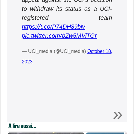
to withdraw its status as a UCI-
registered team
https://t.co/P74DH89blv
pic.twitter.com/bZw5MViTGr
— UCI_media (@UCI_media)
October 18,
2023
A lire aussi...