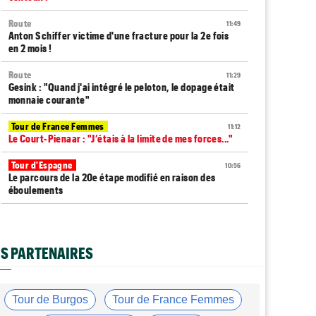
Route
11:49
Anton Schiffer victime d'une fracture pour la 2e fois
en 2 mois !
Route
11:29
Gesink : "Quand j'ai intégré le peloton, le dopage était
monnaie courante"
Tour de France Femmes
11:12
Le Court-Pienaar : "J’étais à la limite de mes forces..."
Tour d'Espagne
10:56
Le parcours de la 20e étape modifié en raison des
éboulements
Média
10:51
Web-série : "Course toujours, dans les coulisses de la
FDJ United Series"
S PARTENAIRES
Route
10:45
Émilien Jacquelin va effectuer ses débuts sur la
Polynormande, le 16 août !
Tour de Burgos
Tour de France Femmes