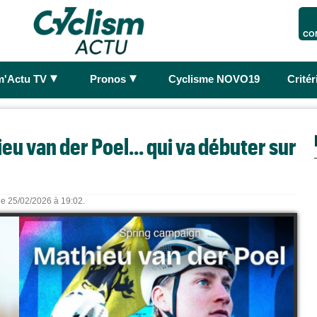
CO
►
►
m'Actu TV
Pronos
Cyclisme NOVO19
Crité
u van der Poel... qui va débuter sur
 le 25/02/2026 à 19:02.