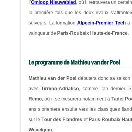
l’
Omloop Nieuwsblad
, où il retrouvera un certai
la première fois que les deux rivaux s’affronte
suiveurs. La formation
Alpecin-Premier Tech
a 
vainqueur de
Paris-Roubaix Hauts-de-France
.
Le programme de Mathieu van der Poel
Mathieu van der Poel
débutera donc sa saison 
avec
Tirreno-Adriatico
, comme l’an dernier. 
Remo
, où il se mesurera notamment à
Tadej Po
ans s’orientera ensuite vers les classiques fla
sur le
Tour des Flandres
et
Paris-Roubaix Hau
Wevelgem
.