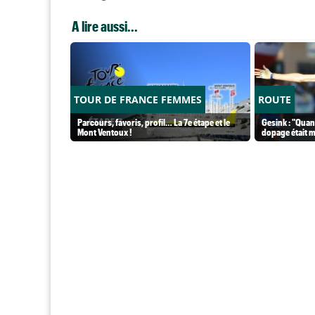
A lire aussi...
TOUR DE FRANCE FEMMES
ROUTE
Parcours, favoris, profil… La 7e étape et le
Gesink : "Quand
Mont Ventoux !
dopage était 