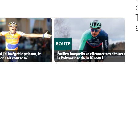
ROUTE
 j'ai intégré le peloton, le
Émilien Jacquelin va effectuer ses débuts sur
monnaie courante"
la Polynormande, le 16 août !
-