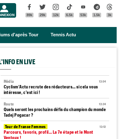
Menu
Facebook
Twitter
Instagram
Tik Tok
Youtube
Dailymotion
Threads
NNEXION
89k
29k
12k
6.5k
53k
1.5k
3k
riums d'après Tour
Tennis Actu
L'INFO EN LIVE
Média
12:54
Cyclism’Actu recrute des rédacteurs… si cela vous
intéresse, c'est ici !
Route
12:34
Quels seront les prochains défis du champion du monde
Tadej Pogacar ?
Tour de France Femmes
12:12
Parcours, favoris, profil… La 7e étape et le Mont
Ventoux !