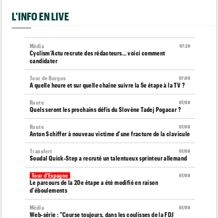
L'INFO EN LIVE
Média
07:20
Cyclism’Actu recrute des rédacteurs… voici comment
candidater
Tour de Burgos
07:00
A quelle heure et sur quelle chaîne suivre la 5e étape à la TV ?
Route
07/08
Quels seront les prochains défis du Slovène Tadej Pogacar ?
Route
07/08
Anton Schiffer à nouveau victime d'une fracture de la clavicule
Transfert
07/08
Soudal Quick-Step a recruté un talentueux sprinteur allemand
Tour d'Espagne
07/08
Le parcours de la 20e étape a été modifié en raison
d'éboulements
Média
07/08
Web-série : "Course toujours, dans les coulisses de la FDJ