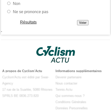
Non
Ne se prononce pas
Résultats
-
A propos de Cyclism'Actu
Informations supplémentaires
Cyclism'Actu est édité par Swar-
Devenir partenaire
Agency
Nous contacter
17 rue de la Suarlée, 5080 Rhisnes
Tennis Actu
SPRLS BE 0836.273.820
Qui sommes-nous ?
Conditions Générales
Données Personnelles