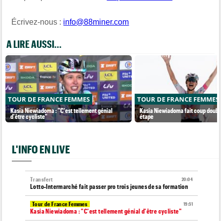
Écrivez-nous :
info@88miner.com
A LIRE AUSSI...
TOUR DE FRANCE FEMMES
TOUR DE FRANCE FEMMES
Kasia Niewiadoma : "C'est tellement génial
Kasia Niewiadoma fait coup double
d'être cycliste"
étape
L'INFO EN LIVE
Transfert
20:04
Lotto-Intermarché fait passer pro trois jeunes de sa formation
Tour de France Femmes
19:51
Kasia Niewiadoma : "C'est tellement génial d'être cycliste"