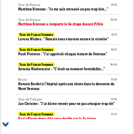
Tour de Burgos
19:33
Matthew Brennan : "Je me suis retrouvé un peu trop loin…"
Tour de Burgos
19:30
Matthew Brennan a remporté la 4e étape devant Pithie
Tour de France Femmes
19:15
Lorena Wiebes : "Demain nous viserons encore la victoire"
Tour de France Femmes
18:57
Puck Pieterse : "J'ai apprécié chaque instant du Ventoux"
Tour de France Femmes
18:40
Antonia Niedermaier : "C'était un moment formidable..."
Route
17:58
Romain Bardet à l'hôpital après une chute dans la descente du
Mont Ventoux
Tour de Pologne
17:56
Jan Christen : "J'ai dû me retenir pour ne pas attaquer trop tôt"
Tour de France Femmes
17:42
Kasia Niewiadoma fait coup double sur la 7e étape
Tour de Pologne
17:28
Joao Almeida a abandonné après une nouvelle chute