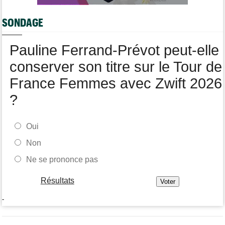
Tour de France Femmes
11:12
Le Court-Pienaar : "J’étais à la limite de mes forces..."
SONDAGE
Pauline Ferrand-Prévot peut-elle
conserver son titre sur le Tour de
France Femmes avec Zwift 2026
?
Oui
Non
Ne se prononce pas
Résultats
-