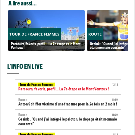
A lire aussi...
TOUR DE FRANCE FEMMES
ROUTE
Parcours, favoris, profil… La 7e étape et le Mont
Gesink : "Quand j'ai intégré le 
Ventoux !
était monnaie courante"
L'INFO EN LIVE
Tour de France Femmes
12:12
Parcours, favoris, profil… La 7e étape et le Mont Ventoux !
Route
11:49
Anton Schiffer victime d'une fracture pour la 2e fois en 2 mois !
Route
11:29
Gesink : "Quand j'ai intégré le peloton, le dopage était monnaie
courante"
Tour de France Femmes
11:12