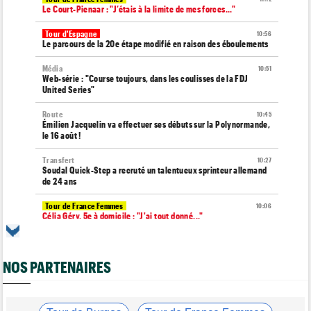
Le Court-Pienaar : "J’étais à la limite de mes forces..."
Tour d'Espagne
10:56
Le parcours de la 20e étape modifié en raison des éboulements
Média
10:51
Web-série : "Course toujours, dans les coulisses de la FDJ
United Series"
Route
10:45
Émilien Jacquelin va effectuer ses débuts sur la Polynormande,
le 16 août !
Transfert
10:27
Soudal Quick-Step a recruté un talentueux sprinteur allemand
de 24 ans
Tour de France Femmes
10:06
Célia Géry, 5e à domicile : "J'ai tout donné..."
Route
10:01
Isaac Del Toro a prolongé avec UAE Team Emirates-XRG
jusqu'en 2031
NOS PARTENAIRES
Tour de France Femmes
09:45
Cédrine Kerbaol : "Terminer deuxième, c'est un peu amer"