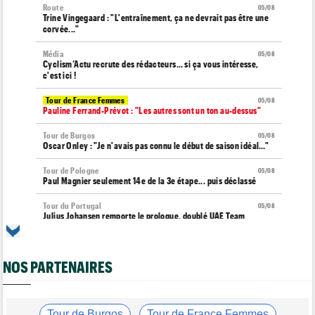
Route
05/08
Trine Vingegaard : "L'entraînement, ça ne devrait pas être une
corvée..."
Média
05/08
Cyclism’Actu recrute des rédacteurs… si ça vous intéresse,
c'est ici !
Tour de France Femmes
05/08
Pauline Ferrand-Prévot : "Les autres sont un ton au-dessus"
Tour de Burgos
05/08
Oscar Onley : "Je n'avais pas connu le début de saison idéal…"
Tour de Pologne
05/08
Paul Magnier seulement 14e de la 3e étape... puis déclassé
Tour du Portugal
05/08
Julius Johansen remporte le prologue, doublé UAE Team
Emirates
Tour de France Femmes
05/08
Marlen Reusser : "C'était différent du Mont Ventoux..."
NOS PARTENAIRES
Transfert
05/08
Joe Blackmore pourrait rejoindre une grosse formation
WorldTour
Tour de Burgos
Tour de France Femmes