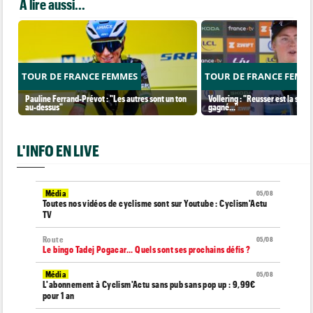
A lire aussi...
TOUR DE FRANCE FEMMES
TOUR DE FRANCE FEMM
Pauline Ferrand-Prévot : "Les autres sont un ton
Vollering : "Reusser est la seul
au-dessus"
gagné..."
L'INFO EN LIVE
Média
05/08
Toutes nos vidéos de cyclisme sont sur Youtube : Cyclism'Actu
TV
Route
05/08
Le bingo Tadej Pogacar... Quels sont ses prochains défis ?
Média
05/08
L'abonnement à Cyclism'Actu sans pub sans pop up : 9,99€
pour 1 an