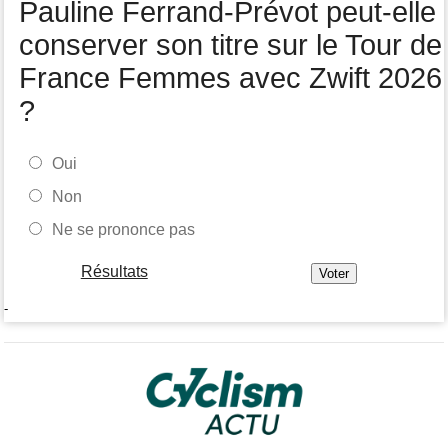
Pauline Ferrand-Prévot peut-elle
Tour de Pologne
05/08
Jamais 2 sans 3 pour Jonathan Milan, vainqueur de la 3e étape !
conserver son titre sur le Tour de
France Femmes avec Zwift 2026
?
Oui
Non
Ne se prononce pas
Résultats
-