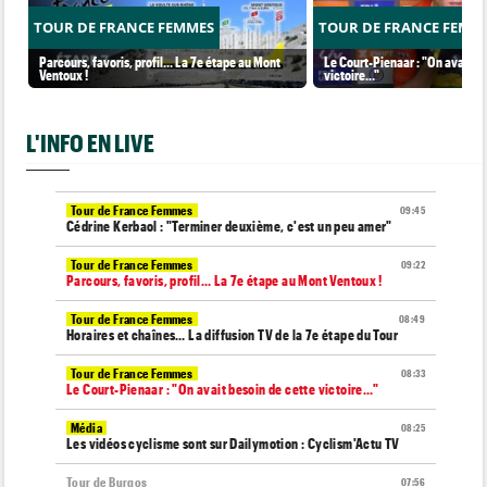
TOUR DE FRANCE FEMMES
TOUR DE FRANCE FEMM
Parcours, favoris, profil… La 7e étape au Mont
Le Court-Pienaar : "On avait be
Ventoux !
victoire..."
L'INFO EN LIVE
Tour de France Femmes
09:45
Cédrine Kerbaol : "Terminer deuxième, c'est un peu amer"
Tour de France Femmes
09:22
Parcours, favoris, profil… La 7e étape au Mont Ventoux !
Tour de France Femmes
08:49
Horaires et chaînes… La diffusion TV de la 7e étape du Tour
Tour de France Femmes
08:33
Le Court-Pienaar : "On avait besoin de cette victoire..."
Média
08:25
Les vidéos cyclisme sont sur Dailymotion : Cyclism'Actu TV
Tour de Burgos
07:56