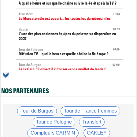
A quelle heure et sur quelle chaîne suivre la 4e étape à la TV ?
Transfert
07:43
Le Mercato vélo est ouvert... les toutes les dernières infos
Route
07:33
L'une des plus anciennes équipes du peloton va disparaître en
2027
Tour de Pologne
07:10
Diffusion TV... quelle heure et quelle chaîne la 5e étape ?
Tour de Burgos
07:00
Felix Gall : "L'objectif ? Conserver ce maillot de leader"
Média
06/08
Nos vidéos de cyclisme sont sur Youtube : Cyclism'Actu TV
NOS PARTENAIRES
Transfert
06/08
Joe Blackmore devrait rejoindre une grosse formation
WorldTour
Tour de Burgos
Tour de France Femmes
Tour de France Femmes
06/08
David Lappartient : "Le cyclisme féminin progresse, mais…"
Tour de Pologne
Transfert
Transfert
06/08
Compteurs GARMIN
OAKLEY
La Soudal Quick-Step recrute un talentueux sprinteur allemand