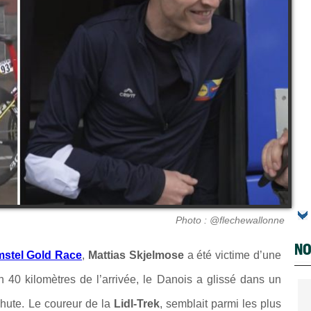
Photo : @flechewallonne
NO
stel Gold Race
,
Mattias Skjelmose
a été victime d’une
n 40 kilomètres de l’arrivée, le Danois a glissé dans un
chute. Le coureur de la
Lidl-Trek
, semblait parmi les plus