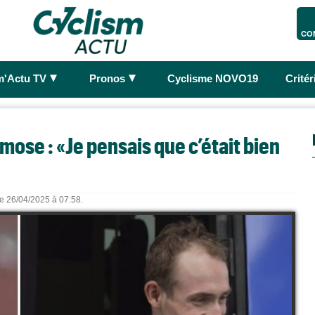
CO
►
►
m'Actu TV
Pronos
Cyclisme NOVO19
Crité
mose : «Je pensais que c’était bien
le 26/04/2025 à 07:58.