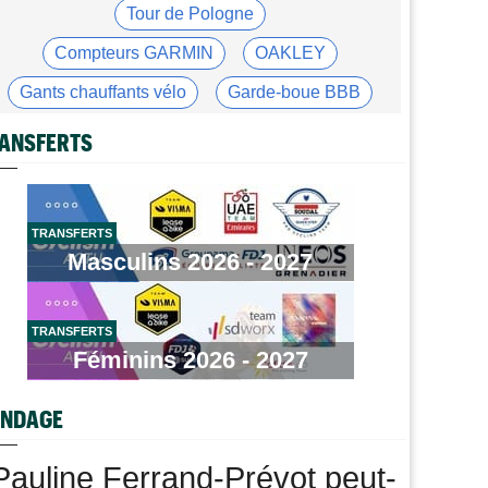
Joe Blackmore devrait rejoindre une grosse formation
Tour de Pologne
WorldTour
Compteurs GARMIN
OAKLEY
Tour de France Femmes
09:42
Une partie de la 7e étape sera interdite au public
Gants chauffants vélo
Garde-boue BBB
Tour de France Femmes
09:26
Casque ABUS
Jeu de Vélo
ANSFERTS
Ferrand-Prévot : "Pour le général, c'est
irrécupérable..."
Brassard Fréquence Cardiaque
Média
08:25
Les vidéos de cyclisme sur Dailymotion : Cyclism'Actu
TRANSFERTS
TV
Masculins 2026 - 2027
Tour de Burgos
07:56
A quelle heure et sur quelle chaîne suivre la 3e étape à
la TV ?
TRANSFERTS
Féminins 2026 - 2027
Agenda
07:33
Tour de France Femmes, Pologne, Burgos… au
programme de la semaine
NDAGE
Route
07:16
Quels sont les prochains défis de Tadej Pogacar ?
Pauline Ferrand-Prévot peut-