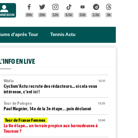
Menu
Facebook
Twitter
Instagram
Tik Tok
Youtube
Dailymotion
Threads
NNEXION
89k
29k
12k
6.5k
53k
1.5k
3k
riums d'après Tour
Tennis Actu
L'INFO EN LIVE
Média
12:37
Cyclism’Actu recrute des rédacteurs… si cela vous
intéresse, c'est ici !
Tour de Pologne
12:25
Paul Magnier, 14e de la 3e étape... puis déclassé
Tour de France Femmes
12:04
La 6e étape… un terrain propice aux baroudeuses à
Tournon ?