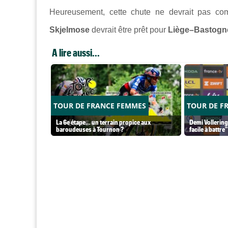
Heureusement, cette chute ne devrait pas com
Skjelmose
devrait être prêt pour
Liège–Bastogn
A lire aussi...
TOUR DE FRANCE FEMMES
TOUR DE F
La 6e étape… un terrain propice aux
Demi Vollering
baroudeuses à Tournon ?
facile à battre"