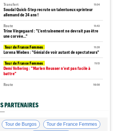
Transfert
11:54
Soudal Quick-Step recrute un talentueux sprinteur
allemand de 24 ans !
Route
11:43
Trine Vingegaard : "L'entraînement ne devrait pas être
une corvée..."
Tour de France Femmes
11:20
Lorena Wiebes : "Génial de voir autant de spectateurs"
Tour de France Femmes
11:13
Demi Vollering : "Marlen Reusser n’est pas facile à
battre"
Route
10:50
Isaac Del Toro prolonge avec la formation UAE Team
Emirates-XRG
S PARTENAIRES
Tour de Pologne
10:36
Diffusion TV... quelle heure et quelle chaîne la 4e étape
?
Tour de Burgos
Tour de France Femmes
Transfert
10:00