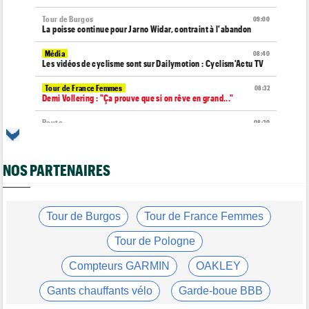
Tour de Burgos
09:00
La poisse continue pour Jarno Widar, contraint à l'abandon
Média
08:40
Les vidéos de cyclisme sont sur Dailymotion : Cyclism'Actu TV
Tour de France Femmes
08:32
Demi Vollering : "Ça prouve que si on rêve en grand..."
Route
08:20
Un espoir de 16 ans très lourdement blessé, percuté par une
voiture !
NOS PARTENAIRES
Tour de France Femmes
08:00
La peloton du Tour de France Femmes... 21 abandons
Route
07:40
Anton Schiffer encore victime d'une fracture de la clavicule
Tour de Burgos
Tour de France Femmes
Tour de France Femmes
07:20
Tour de Pologne
Chaînes et horaires… La diffusion TV de la 9e étape du Tour
Compteurs GARMIN
OAKLEY
Tour de France Femmes
07:00
Pauline Ferrand-Prévot a abandonné le Tour Femmes, malade
Gants chauffants vélo
Garde-boue BBB
Tour de Burgos
06:48