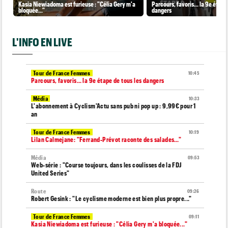
Kasia Niewiadoma est furieuse : "Célia Gery m'a
Parcours, favoris… la 9e étape 
bloquée..."
dangers
L'INFO EN LIVE
Tour de France Femmes
10:45
Parcours, favoris… la 9e étape de tous les dangers
Média
10:33
L'abonnement à Cyclism'Actu sans pub ni pop up : 9,99€ pour 1
an
Tour de France Femmes
10:19
Lilan Calmejane: "Ferrand-Prévot raconte des salades…"
Média
09:53
Web-série : "Course toujours, dans les coulisses de la FDJ
United Series"
Route
09:26
Robert Gesink : "Le cyclisme moderne est bien plus propre..."
Tour de France Femmes
09:11
Kasia Niewiadoma est furieuse : "Célia Gery m'a bloquée..."