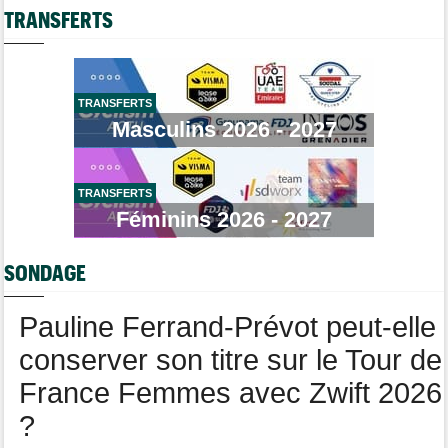
Casque ABUS
Jeu de Vélo
Felix Gall : "Ma 1ère victoire sur un classement général..."
TRANSFERTS
Brassard Fréquence Cardiaque
Média
08/08
Cyclism’Actu recrute des rédacteurs… toutes les infos ici !
Transfert
08/08
TRANSFERTS
Lotto-Intermarché fait passer pro trois jeunes de sa formation
Masculins 2026 - 2027
Transfert
08/08
Joe Blackmore devrait signer chez une armada du WorldTour
TRANSFERTS
Route
08/08
Émilien Jacquelin va faire ses débuts en compétition le 16 août
Féminins 2026 - 2027
!
Championnats du Monde
08/08
SONDAGE
La sélection française pour les Championnats du monde
Pauline Ferrand-Prévot peut-elle
conserver son titre sur le Tour de
France Femmes avec Zwift 2026
?