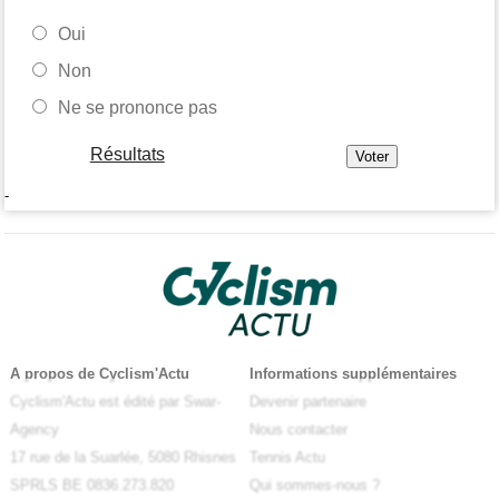
Oui
Non
Ne se prononce pas
Résultats
-
A propos de Cyclism'Actu
Informations supplémentaires
Cyclism'Actu est édité par Swar-
Devenir partenaire
Agency
Nous contacter
17 rue de la Suarlée, 5080 Rhisnes
Tennis Actu
SPRLS BE 0836.273.820
Qui sommes-nous ?