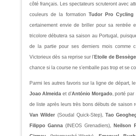
côté français. Les spectateurs scruteront avec a
couleurs de la formation
Tudor Pro Cycling
certainement envie de briller pour sa rentrée e
tricolore débutera sa saison au Portugal, puisq
de la partie pour ses derniers mois comme cou
Victorieux dès sa reprise sur l'
Etoile de Bessèg
chance si la course ne s'emballe pas trop et se con
Parmi les autres favoris sur la ligne de départ, l
Joao Almeida
et d'
António Morgado
, porté par
de liste après leurs très bons débuts de saison 
Van Wilder
(Soudal Quick-Step),
Tao Geogheg
Filippo Ganna
(INEOS Grenadiers),
Neilson 