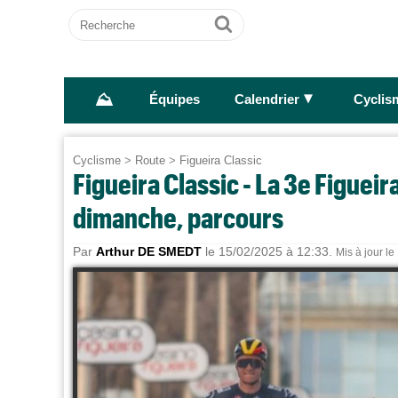
Recherche
Ok
⛰
►
Équipes
Calendrier
Cyclis
Cyclisme
>
Route
>
Figueira Classic
Figueira Classic - La 3e Figuei
dimanche, parcours
Par
Arthur DE SMEDT
le 15/02/2025 à 12:33.
Mis à jour l