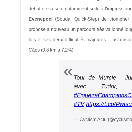
début de saison, notamment suite à l'impression
Evenepoel
(Soudal Quick-Step) de triompher l
propose à nouveau un parcours très vallonné long d
fois et ses deux difficultés majeures : l'ascensi
Cães (0,8 km à 7,2%).
Tour de Murcie - Jul
avec Tudor, 
#FigueiraChampionsCl
#TV
https://t.co/PwIs
— Cyclism'Actu (@cyclisma