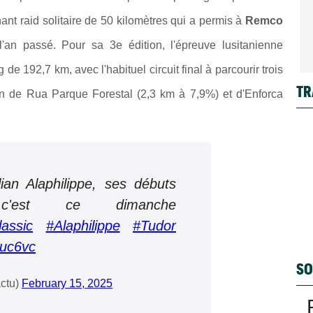
nant
raid solitaire de 50 kilomètres qui a permis à
Remco
'an passé. Pour sa 3e édition, l'épreuve lusitanienne
e 192,7 km, avec l'habituel circuit final à parcourir trois
TR
on de
Rua Parque Forestal (2,3 km à 7,9%) et d'Enforca
ian Alaphilippe, ses débuts
c'est ce dimanche
assic
#Alaphilippe
#Tudor
uuc6vc
SO
ctu)
February 15, 2025