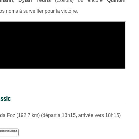
hmann
,
Dylan Teuns
(Cofidis) ou encore
Quinten
s noms à surveiller pour la victoire.
assic
 da Foz (192.7 km)
(départ à 13h15, arrivée vers 18h15)