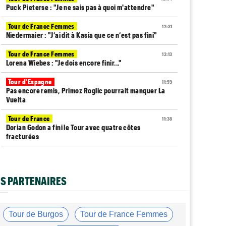
Puck Pieterse : "Je ne sais pas à quoi m'attendre"
Tour de France Femmes
12:31
Niedermaier : "J’ai dit à Kasia que ce n’est pas fini"
Tour de France Femmes
12:13
Lorena Wiebes : "Je dois encore finir..."
Tour d'Espagne
11:59
Pas encore remis, Primoz Roglic pourrait manquer La
Vuelta
Tour de France
11:38
Dorian Godon a fini le Tour avec quatre côtes
fracturées
Média
11:20
Cyclism’Actu recrute rédacteurs… toutes les
informations ici !
S PARTENAIRES
Tour de France Femmes
11:13
La FDJ-SUEZ assume sa stratégie : "C'est ça, le
cyclisme"
Tour de Burgos
Tour de France Femmes