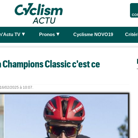
CO
►
►
m'Actu TV
Pronos
Cyclisme NOVO19
Crité
ra Champions Classic c'est ce
e 16/02/2025 à 10:07.