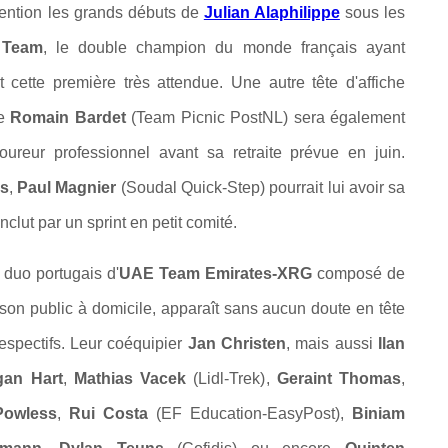
ttention les grands débuts de
Julian Alaphilippe
sous les
 Team
, le double champion du monde français ayant
t cette première très attendue. Une autre tête d'affiche
ue
Romain Bardet
(
Team Picnic PostNL)
sera également
reur professionnel avant sa retraite prévue en juin.
es
,
Paul Magnier
(
Soudal Quick-Step)
pourrait lui avoir sa
clut par un sprint en petit comité.
e duo portugais d'
UAE Team Emirates-XRG
composé de
 son public à domicile, apparaît sans aucun doute en tête
respectifs. Leur coéquipier
Jan Christen
, mais aussi
Ilan
an Hart
,
Mathias Vacek
(Lidl-Trek)
,
Geraint Thomas
,
Powless
,
Rui Costa
(EF Education-EasyPost),
Biniam