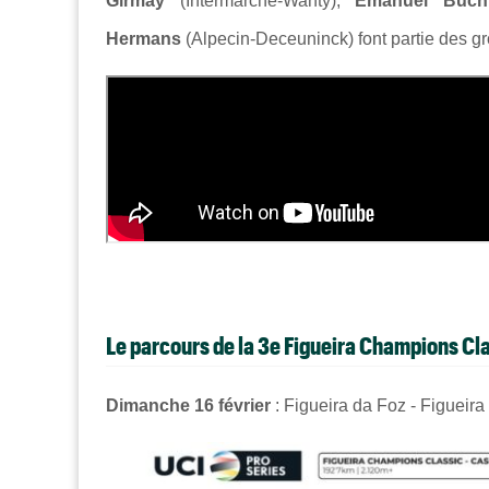
Girmay
(Intermarché-Wanty),
Emanuel Buc
Hermans
(Alpecin-Deceuninck) font partie des gro
Le parcours de la 3e Figueira Champions Cl
Dimanche 16 février
: Figueira da Foz - Figueira