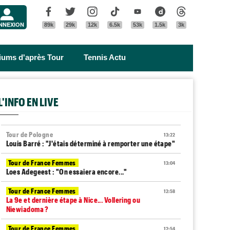
Menu
Facebook
Twitter
Instagram
Tik Tok
Youtube
Dailymotion
Threads
NNEXION
89k
29k
12k
6.5k
53k
1.5k
3k
riums d'après Tour
Tennis Actu
L'INFO EN LIVE
Tour de Pologne
13:22
Louis Barré : "J'étais déterminé à remporter une étape"
Tour de France Femmes
13:04
Loes Adegeest : "On essaiera encore..."
Tour de France Femmes
12:58
La 9e et dernière étape à Nice... Vollering ou
Niewiadoma ?
Tour de France Femmes
12:54