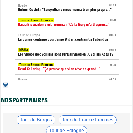
Route
09:26
Robert Gesink : "Le cyclisme moderne est bien plus propre..."
Tour de France Femmes
09:11
Kasia Niewiadoma est furieuse : "Célia Gery m'a bloquée..."
Tour de Burgos
09:00
La poisse continue pour Jarno Widar, contraint à l'abandon
Média
08:40
Les vidéos de cyclisme sont sur Dailymotion : Cyclism'Actu TV
Tour de France Femmes
08:32
Demi Vollering : "Ça prouve que si on rêve en grand..."
Route
08:20
Un espoir de 16 ans très lourdement blessé, percuté par une
voiture !
NOS PARTENAIRES
Tour de France Femmes
08:00
La peloton du Tour de France Femmes... 21 abandons
Route
07:40
Anton Schiffer encore victime d'une fracture de la clavicule
Tour de Burgos
Tour de France Femmes
Tour de France Femmes
07:20
Tour de Pologne