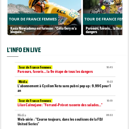
TOUR DE FRANCE FEMMES
TOUR DE FRANCE FEMM
Kasia Niewiadoma est furieuse : "Célia Gery m'a
Parcours, favoris… la 9e étape 
bloquée..."
dangers
L'INFO EN LIVE
Tour de France Femmes
10:45
Parcours, favoris… la 9e étape de tous les dangers
Média
10:33
L'abonnement à Cyclism'Actu sans pub ni pop up : 9,99€ pour 1
an
Tour de France Femmes
10:19
Lilan Calmejane: "Ferrand-Prévot raconte des salades…"
Média
09:53
Web-série : "Course toujours, dans les coulisses de la FDJ
United Series"