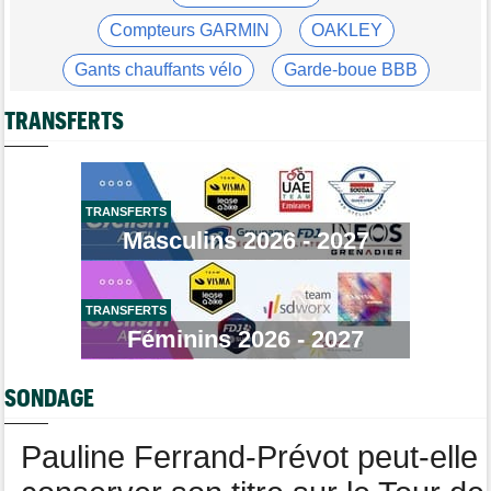
Chaînes et horaires… La diffusion TV de la 9e étape du Tour
Compteurs GARMIN
OAKLEY
Tour de France Femmes
07:00
Pauline Ferrand-Prévot a abandonné le Tour Femmes, malade
Gants chauffants vélo
Garde-boue BBB
Tour de Burgos
06:48
Casque ABUS
Jeu de Vélo
Felix Gall : "Ma 1ère victoire sur un classement général..."
TRANSFERTS
Brassard Fréquence Cardiaque
Média
08/08
Cyclism’Actu recrute des rédacteurs… toutes les infos ici !
Transfert
08/08
TRANSFERTS
Lotto-Intermarché fait passer pro trois jeunes de sa formation
Masculins 2026 - 2027
Transfert
08/08
Joe Blackmore devrait signer chez une armada du WorldTour
TRANSFERTS
Route
08/08
Émilien Jacquelin va faire ses débuts en compétition le 16 août
Féminins 2026 - 2027
!
Championnats du Monde
08/08
SONDAGE
La sélection française pour les Championnats du monde
Pauline Ferrand-Prévot peut-elle