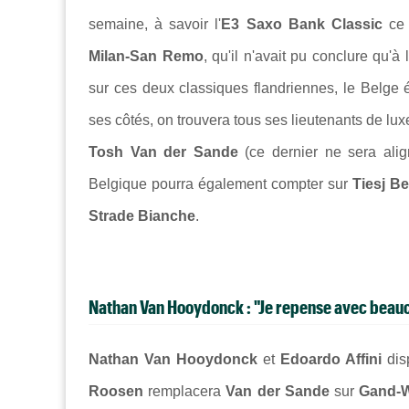
semaine, à savoir l'
E3 Saxo Bank Classic
ce 
Milan-San Remo
, qu'il n'avait pu conclure qu'à
sur ces deux classiques flandriennes, le Belge é
ses côtés, on trouvera tous ses lieutenants de lu
Tosh Van der Sande
(ce dernier ne sera alig
Belgique pourra également compter sur
Tiesj B
Strade Bianche
.
Nathan Van Hooydonck : "Je repense avec beau
Nathan Van Hooydonck
et
Edoardo Affini
dis
Roosen
remplacera
Van der Sande
sur
Gand-