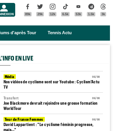
Menu
Facebook
Twitter
Instagram
Tik Tok
Youtube
Dailymotion
Threads
NNEXION
89k
29k
12k
6.5k
53k
1.5k
3k
riums d'après Tour
Tennis Actu
L'INFO EN LIVE
Média
06/08
Nos vidéos de cyclisme sont sur Youtube : Cyclism'Actu
TV
Transfert
06/08
Joe Blackmore devrait rejoindre une grosse formation
WorldTour
Tour de France Femmes
06/08
David Lappartient : "Le cyclisme féminin progresse,
mais…"