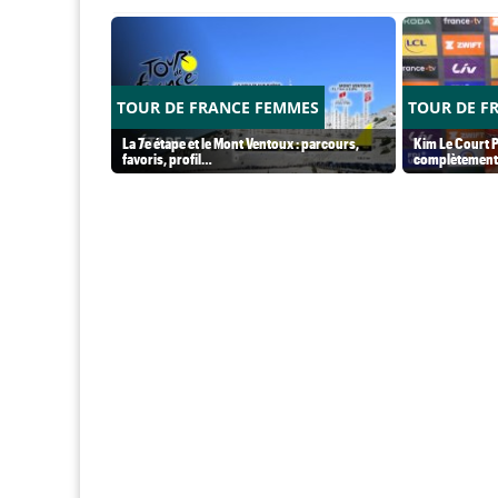
TOUR DE FRANCE FEMMES
TOUR DE F
La 7e étape et le Mont Ventoux : parcours,
Kim Le Court P
favoris, profil…
complètement 