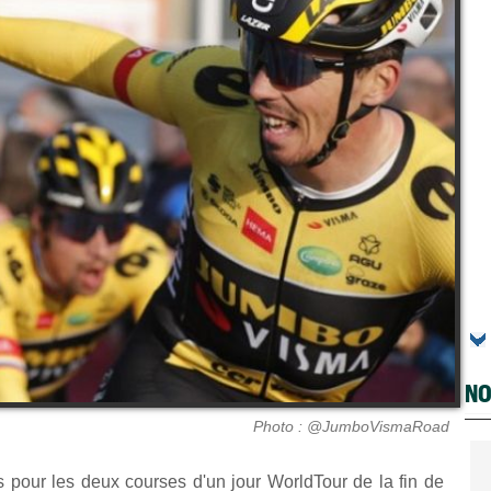
NO
Photo : @JumboVismaRoad
s pour les deux courses d'un jour WorldTour de la fin de