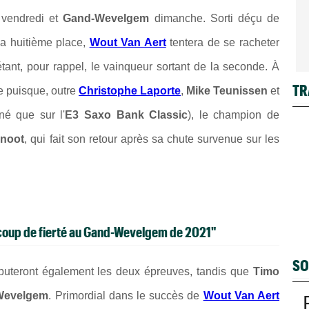
vendredi et
Gand-Wevelgem
dimanche. Sorti déçu de
 la huitième place,
Wout Van Aert
tentera de se racheter
tant, pour rappel, le vainqueur sortant de la seconde. À
TR
xe puisque, outre
Christophe Laporte
,
Mike Teunissen
et
né que sur l'
E3 Saxo Bank Classic
), le champion de
enoot
, qui fait son retour après sa chute survenue sur les
coup de fierté au Gand-Wevelgem de 2021"
SO
puteront également les deux épreuves, tandis que
Timo
Wevelgem
. Primordial dans le succès de
Wout Van Aert