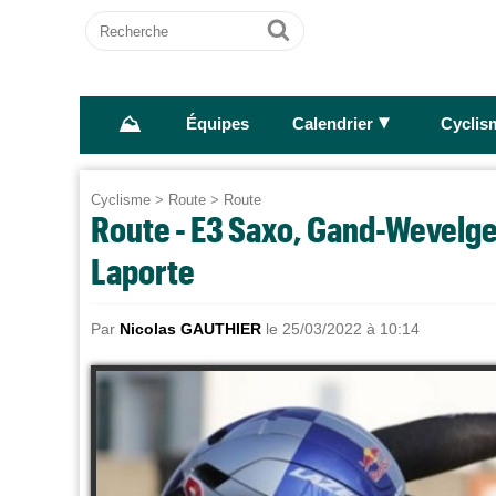
Recherche
Ok
⛰
►
Équipes
Calendrier
Cyclis
Cyclisme
>
Route
>
Route
Route - E3 Saxo, Gand-Wevelge
Laporte
Par
Nicolas GAUTHIER
le 25/03/2022 à 10:14