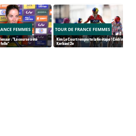
RANCE FEMMES
TOUR DE FRANCE FEMMES
ienaar : "La course a été
Kim Le Court remporte la 6e étape ! Cédrine
folle"
Kerbaol 2e