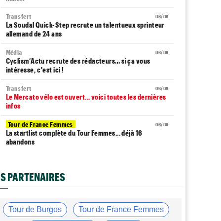
Transfert
06/08
La Soudal Quick-Step recrute un talentueux sprinteur
allemand de 24 ans
Média
06/08
Cyclism’Actu recrute des rédacteurs… si ça vous
intéresse, c'est ici !
Transfert
06/08
Le Mercato vélo est ouvert... voici toutes les dernières
infos
Tour de France Femmes
06/08
La startlist complète du Tour Femmes... déjà 16
abandons
Tour de France Femmes
06/08
La 7e étape et le Mont Ventoux : parcours, favoris,
S PARTENAIRES
profil…
Tour du Portugal
06/08
La surprise Francisco Campos remporte la 1ère étape
Tour de Burgos
Tour de France Femmes