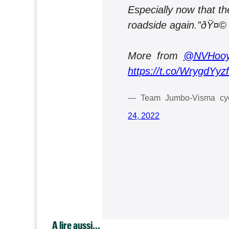
Especially now that t
roadside again.”ðŸ¤©
More from
@NVHooy
https://t.co/WrygdYy
— Team Jumbo-Visma cy
24, 2022
A lire aussi...