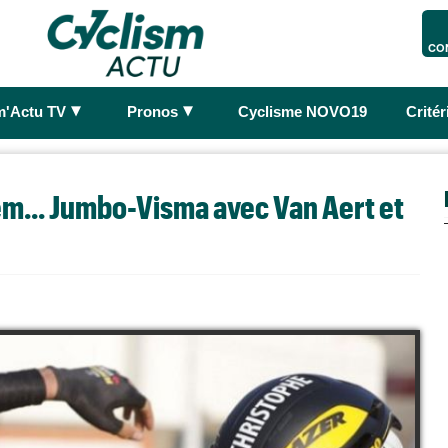
CO
►
►
m'Actu TV
Pronos
Cyclisme NOVO19
Crité
m... Jumbo-Visma avec Van Aert et