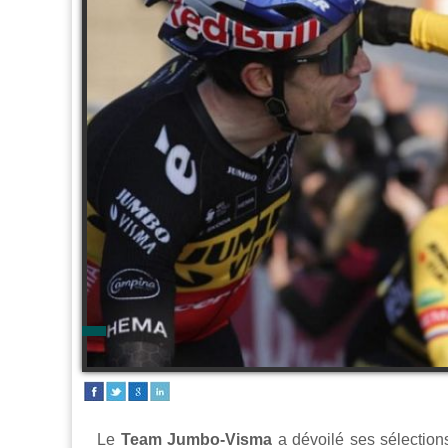
Le
Team Jumbo-Visma
a dévoilé ses sélection