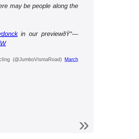
here may be people along the
donck
in our previewðŸ”—
zfW
cling (@JumboVismaRoad)
March